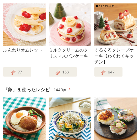
ふんわりオムレット
ミルククリームのク
くるくるクレープケ
リスマスパンケーキ
ーキ【わくわくキッ
チン】
77
156
647
『卵』を使ったレシピ
1443
件