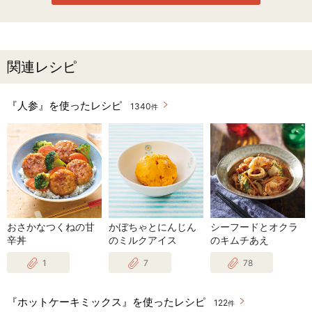
関連レシピ
『人参』を使ったレシピ
1340
件
おさかなつくねの甘
かぼちゃとにんじん
シーフードとオクラ
辛丼
のミルクアイス
のキムチあえ
1
7
78
『ホットケーキミックス』を使ったレシピ
122
件