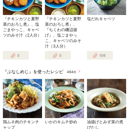
『チキンカツと夏野
『チキンカツと夏野
塩だれキャベツ
菜のおろし煮』、塩
菜のおろし煮』、
ごまやっこ、キャベ
『ちくわの磯辺揚
ツのみそ汁（2人分）
げ』、塩ごまやっ
こ、キャベツのみそ
汁（3人分）
0
0
106
『ぶなしめじ』を使ったレシピ
464
件
鶏ムネ肉のチキンチ
いかのキムチ炒め
油揚げとみず菜の煮
ャップ
びたし