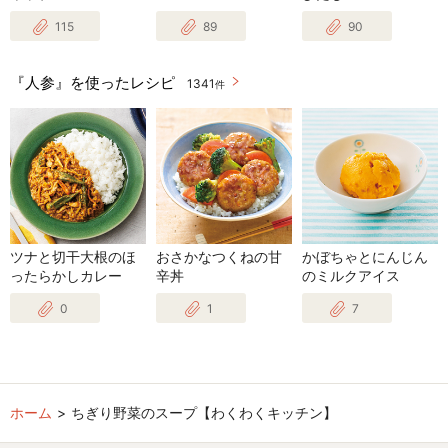
115
89
90
『人参』を使ったレシピ
1341
件
ツナと切干大根のほ
おさかなつくねの甘
かぼちゃとにんじん
ったらかしカレー
辛丼
のミルクアイス
0
1
7
ホーム
ちぎり野菜のスープ【わくわくキッチン】