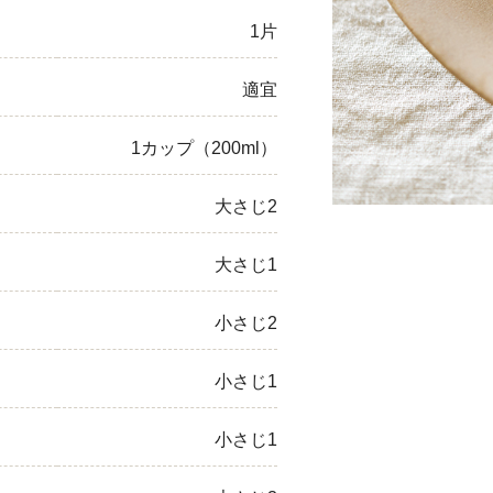
1片
ひき肉
アスパラガス
適宜
なす
1カップ（200ml）
たまねぎ
大さじ2
大さじ1
小さじ2
小さじ1
小さじ1