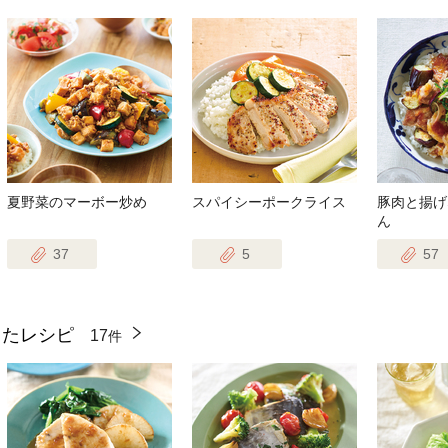
夏野菜のマーボー炒め
スパイシーポークライス
豚肉と揚げ
ん
37
5
57
ったレシピ
17
件