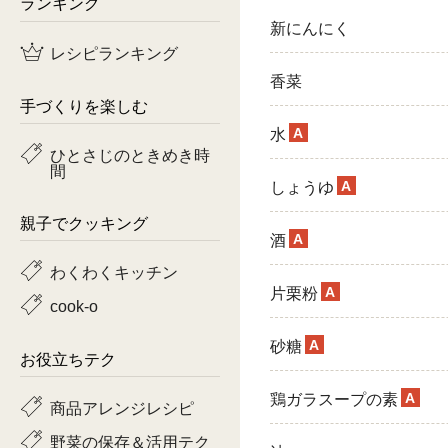
ランキング
新にんにく
鶏肉
レシピランキング
魚
香菜
手づくりを楽しむ
ピーマン
A
水
ひとさじのときめき時
間
トマト
A
しょうゆ
親子でクッキング
A
酒
わくわくキッチン
A
片栗粉
cook-o
A
砂糖
お役立ちテク
A
鶏ガラスープの素
商品アレンジレシピ
野菜の保存＆活用テク