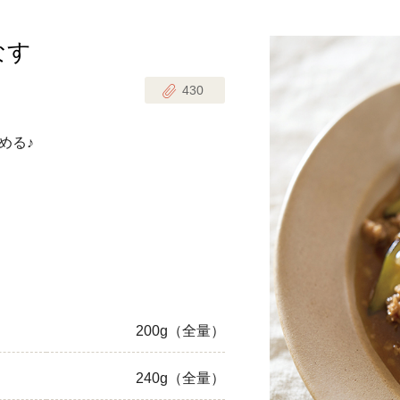
なす
じのときめき時間
副菜
430
まれの野菜レシピ
汁物
1歳半からの幼児食
お弁当
める♪
はん
はんセット（2人分）
おやつ・デザート
はんセット（3人分）
き肉魚菜菜セット
らない平日ごはん
200g（全量）
プ
飛田和緒さんレシピ
240g（全量）
探す
豚肉