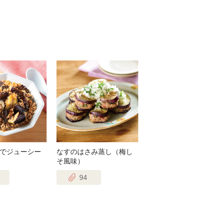
でジューシー
なすのはさみ蒸し（梅し
そ風味）
94