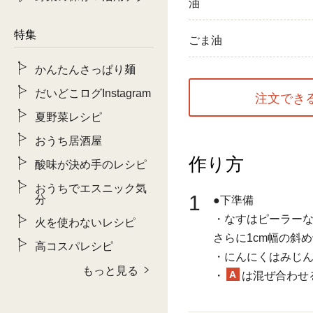
油
特集
ごま油
かんたんさっぱり麺
だいどこログInstagram
注文でき
夏野菜レシピ
おうち居酒屋
作り方
酸味が決め手のレシピ
おうちでエスニック気
1
分
●下準備
・なすはピーラー
火を使わないレシピ
さらに1cm幅の斜
高コスパレシピ
・にんにくはみじ
もっと見る
A
・
は混ぜ合わせ