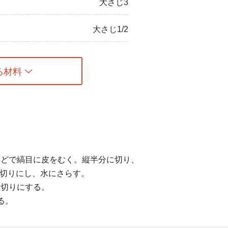
大さじ3
大さじ1/2
る材料
などで縞目に皮をむく。縦半分に切り、
め切りにし、水にさらす。
ん切りにする。
る。