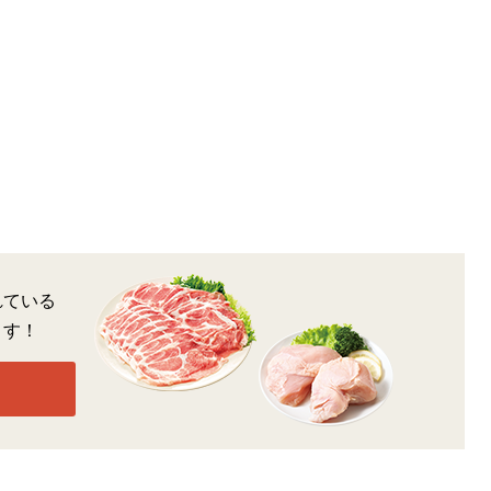
れている
ます！