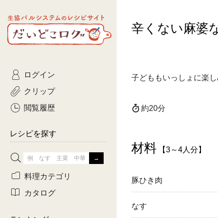
生協パルシステムのレシピ
辛くない麻婆
コトコト
サイト
主菜
ひとさ
だいどこログ
サラダ・あえもの
農家生
Kinari
ログイン
常備菜・作りおき
おきらくだ
子どももいっしょに楽し
yumyumいっしょご
クリップ
おつまみ
3日分ご
ぷれーんぺいじ
閲覧履歴
約20分
3日分ご
乾物屋さん
レシピを探す
つくりお
材料
【3～4人分】
がんば
料理カテゴリ
豚ひき肉
有賀薫さんのスー
カタログ
なす
牛肉