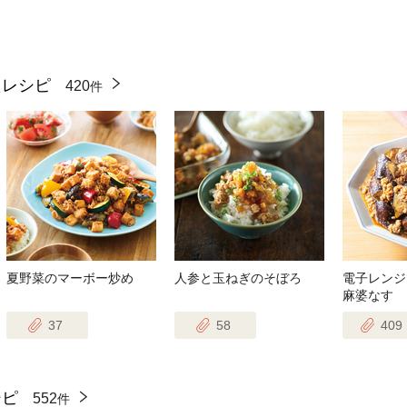
たレシピ
420
件
夏野菜のマーボー炒め
人参と玉ねぎのそぼろ
電子レンジ
麻婆なす
37
58
409
シピ
552
件