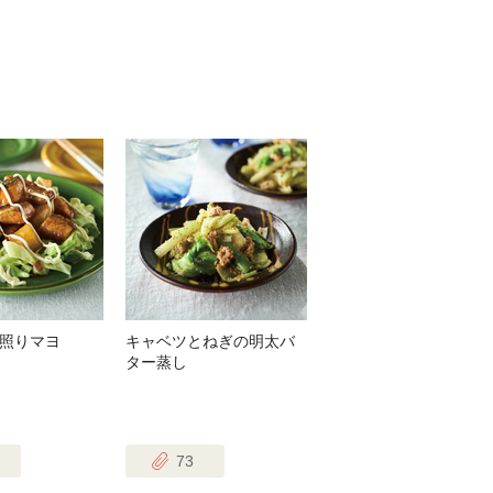
照りマヨ
キャベツとねぎの明太バ
ター蒸し
73