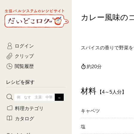
生協パルシステムのレシピ
カレー風味の
コトコト
サイト
主菜
ひとさ
だいどこログ
サラダ・あえもの
農家生
Kinari
ログイン
常備菜・作りおき
おきらくだ
スパイスの香りで野菜を
yumyumいっしょご
クリップ
おつまみ
3日分ご
ぷれーんぺいじ
閲覧履歴
約20分
3日分ご
乾物屋さん
レシピを探す
つくりお
材料
【4～5人分】
がんば
料理カテゴリ
キャベツ
有賀薫さんのスー
カタログ
塩
牛肉