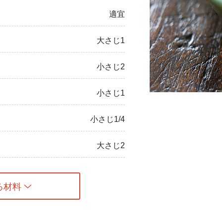
適宜
ひき肉
アスパラガス
大さじ1
なす
小さじ2
たまねぎ
小さじ1
小さじ1/4
大さじ2
る材料