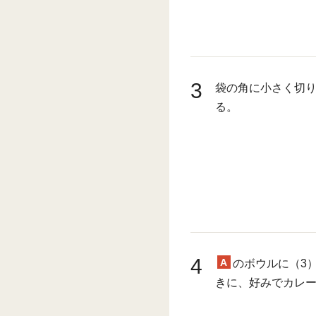
3
袋の角に小さく切
る。
4
A
のボウルに（3
きに、好みでカレ