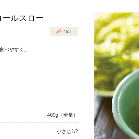
コールスロー
じのときめき時間
副菜
463
まれの野菜レシピ
汁物
1歳半からの幼児食
お弁当
食べやすく。
はん
はんセット（2人分）
おやつ・デザート
はんセット（3人分）
き肉魚菜菜セット
らない平日ごはん
400g（全量）
プ
飛田和緒さんレシピ
小さじ1/2
探す
豚肉