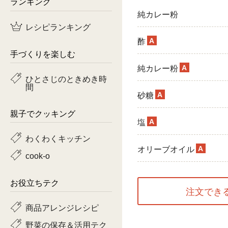
ランキング
純カレー粉
鶏肉
レシピランキング
魚
A
酢
手づくりを楽しむ
ピーマン
A
純カレー粉
ひとさじのときめき時
間
トマト
A
砂糖
親子でクッキング
A
塩
わくわくキッチン
A
オリーブオイル
cook-o
お役立ちテク
注文でき
商品アレンジレシピ
野菜の保存＆活用テク