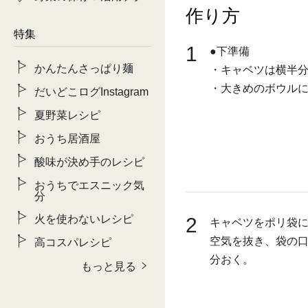
作り方
特集
1
●下準備
かんたんさっぱり麺
・キャベツは横半分
・大きめのボウル
だいどこログInstagram
夏野菜レシピ
おうち居酒屋
酸味が決め手のレシピ
おうちでエスニック気
分
火を使わないレシピ
2
キャベツをポリ袋
空気を抜き、袋の口
高コスパレシピ
分おく。
もっと見る