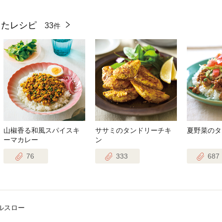
ったレシピ
33
件
山椒香る和風スパイスキ
ササミのタンドリーチキ
夏野菜のタ
ーマカレー
ン
76
333
687
ルスロー