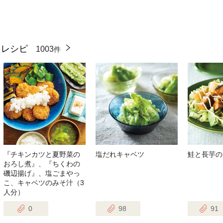
たレシピ
1003
件
『チキンカツと夏野菜の
塩だれキャベツ
鮭と長芋の
おろし煮』、『ちくわの
磯辺揚げ』、塩ごまやっ
こ、キャベツのみそ汁（3
人分）
0
98
91