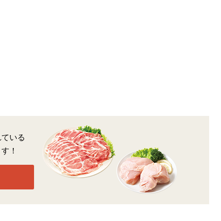
れている
ます！