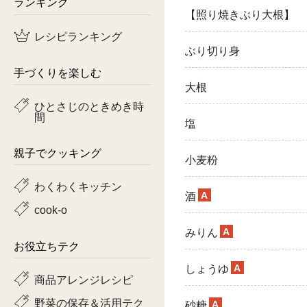
ランキング
【照り焼きぶり大根】
鶏肉
レシピランキング
ぶり切り身
魚
手づくりを楽しむ
ピーマン
大根
ひとさじのときめき時
間
トマト
塩
親子でクッキング
小麦粉
わくわくキッチン
A
酒
cook-o
A
みりん
お役立ちテク
A
しょうゆ
商品アレンジレシピ
野菜の保存＆活用テク
A
砂糖