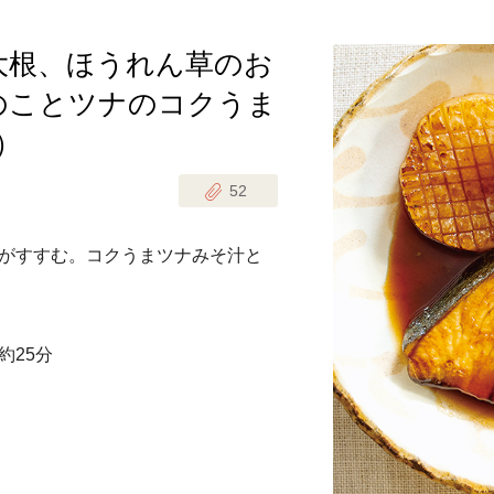
大根、ほうれん草のお
じのときめき時間
副菜
のことツナのコクうま
まれの野菜レシピ
汁物
）
1歳半からの幼児食
お弁当
はん
52
はんセット（2人分）
おやつ・デザート
がすすむ。コクうまツナみそ汁と
はんセット（3人分）
き肉魚菜菜セット
約25分
らない平日ごはん
プ
飛田和緒さんレシピ
探す
豚肉