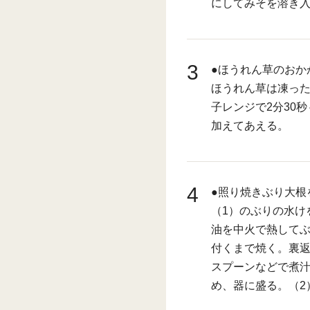
にしてみそを溶き
3
●ほうれん草のおか
ほうれん草は凍っ
子レンジで2分30
加えてあえる。
4
●照り焼きぶり大根
（1）のぶりの水け
油を中火で熱してぶ
付くまで焼く。裏返
スプーンなどで煮汁
め、器に盛る。（2