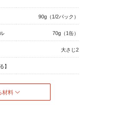
90g（1/2パック）
ル
70g（1缶）
大さじ2
る】
る材料