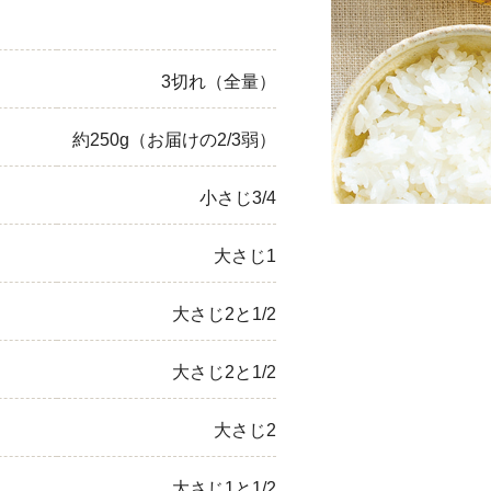
ひき肉
3切れ（全量）
アスパラガス
なす
約250g（お届けの2/3弱）
たまねぎ
小さじ3/4
大さじ1
大さじ2と1/2
大さじ2と1/2
大さじ2
大さじ1と1/2