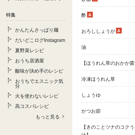
特集
A
酢
かんたんさっぱり麺
A
おろししょうが
だいどこログInstagram
油
夏野菜レシピ
おうち居酒屋
【ほうれん草のおかか醤
酸味が決め手のレシピ
冷凍ほうれん草
おうちでエスニック気
分
しょうゆ
火を使わないレシピ
高コスパレシピ
かつお節
もっと見る
【きのことツナのコクう