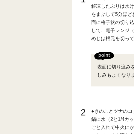
解凍したぶりは水け
をまぶして5分ほど
面に格子状の切り
して、電子レンジ（
めじは根元を切っ
表面に切り込み
しみもよくなり
2
●きのことツナのコ
鍋に水（2と1/4
ごと入れて中火にか