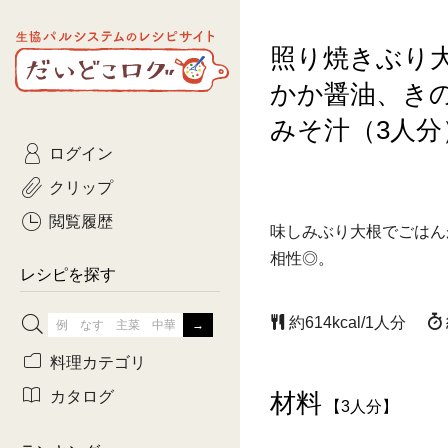
生協パルシステムのレシピ
照り焼きぶり
コトコト
サイト
主菜
ひとさ
だいどこログ
かか醤油、き
サラダ・あえもの
農家生
Kinari
みそ汁（3人分
ログイン
常備菜・作りおき
おきらくだ
yumyumいっしょご
クリップ
おつまみ
3日分ご
ぷれーんぺいじ
閲覧履歴
味しみぶり大根でごはん
3日分ご
相性◎。
乾物屋さん
レシピを探す
つくりお
約614kcal/1人分
がんば
料理カテゴリ
有賀薫さんのスー
カタログ
材料
【3人分】
牛肉