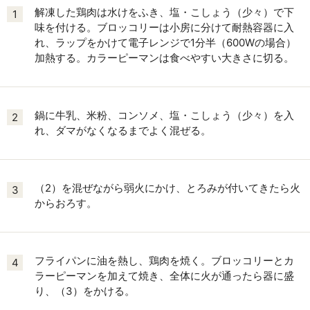
解凍した鶏肉は水けをふき、塩・こしょう（少々）で下
1
味を付ける。ブロッコリーは小房に分けて耐熱容器に入
れ、ラップをかけて電子レンジで1分半（600Wの場合）
加熱する。カラーピーマンは食べやすい大きさに切る。
鍋に牛乳、米粉、コンソメ、塩・こしょう（少々）を入
2
れ、ダマがなくなるまでよく混ぜる。
（2）を混ぜながら弱火にかけ、とろみが付いてきたら火
3
からおろす。
フライパンに油を熱し、鶏肉を焼く。ブロッコリーとカ
4
ラーピーマンを加えて焼き、全体に火が通ったら器に盛
り、（3）をかける。