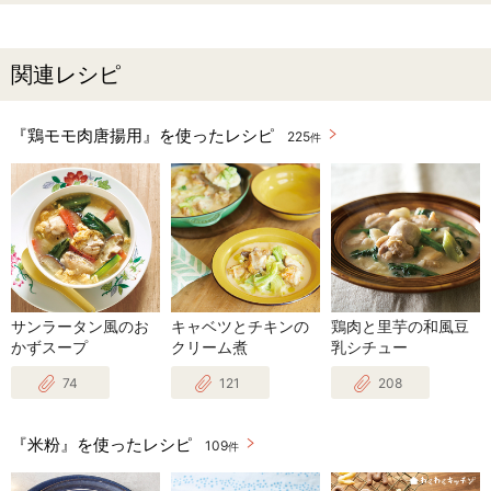
関連レシピ
『鶏モモ肉唐揚用』を使ったレシピ
225
件
サンラータン風のお
キャベツとチキンの
鶏肉と里芋の和風豆
かずスープ
クリーム煮
乳シチュー
74
121
208
『米粉』を使ったレシピ
109
件