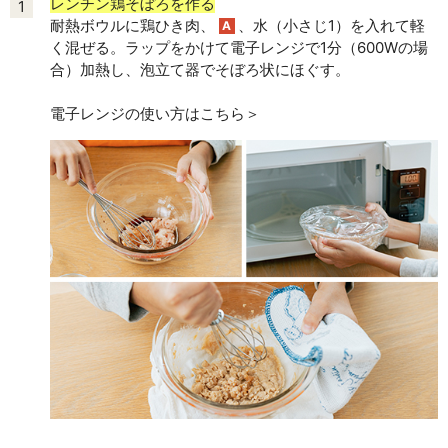
レンチン鶏そぼろを作る
1
耐熱ボウルに鶏ひき肉、
、水（小さじ1）を入れて軽
A
く混ぜる。ラップをかけて電子レンジで1分（600Wの場
合）加熱し、泡立て器でそぼろ状にほぐす。
電子レンジの使い方はこちら＞