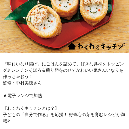
『味付いなり揚げ』にごはんを詰めて、好きな具材をトッピン
グ♪ レンチンそぼろ＆煎り卵をのせてかわいい鬼さんいなりを
作っちゃおう！
監修：中村美穂さん
★電子レンジで加熱
【わくわくキッチンとは？】
子どもの「自分で作る」を応援！ 好奇心の芽を育むレシピが満
載♪