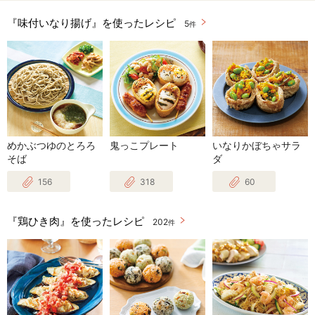
『味付いなり揚げ』を使ったレシピ
5
件
めかぶつゆのとろろ
鬼っこプレート
いなりかぼちゃサラ
そば
ダ
156
318
60
『鶏ひき肉』を使ったレシピ
202
件