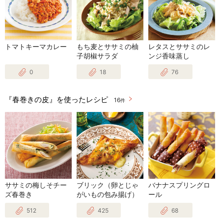
トマトキーマカレー
もち麦とササミの柚
レタスとササミのレ
子胡椒サラダ
ンジ香味蒸し
0
18
76
『春巻きの皮』を使ったレシピ
16
件
ササミの梅しそチー
ブリック（卵とじゃ
バナナスプリングロ
ズ春巻き
がいもの包み揚げ）
ール
512
425
68