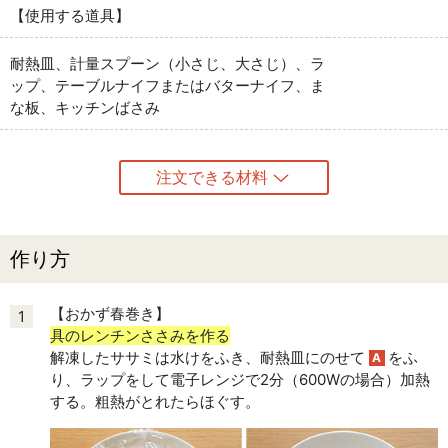
【使用する道具】
耐熱皿、計量スプーン（小さじ、大さじ）、ラ
ップ、テーブルナイフまたはバターナイフ、ま
な板、キッチンばさみ
注文できる材料
作り方
【おかず春巻き】
1
具のレンチンささみを作る
解凍したササミは水けをふき、耐熱皿にのせて
をふ
A
り、ラップをして電子レンジで2分（600Wの場合）加熱
する。粗熱がとれたらほぐす。