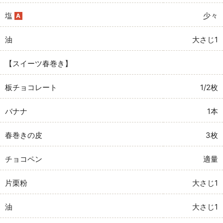
塩
少々
A
油
大さじ1
【スイーツ春巻き】
板チョコレート
1/2枚
バナナ
1本
春巻きの皮
3枚
チョコペン
適量
片栗粉
大さじ1
油
大さじ1