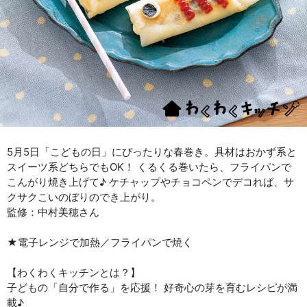
5月5日「こどもの日」にぴったりな春巻き。具材はおかず系と
スイーツ系どちらでもOK！ くるくる巻いたら、フライパンで
こんがり焼き上げて♪ ケチャップやチョコペンでデコれば、サ
クサクこいのぼりのでき上がり。
監修：中村美穂さん
★電子レンジで加熱／フライパンで焼く
【わくわくキッチンとは？】
子どもの「自分で作る」を応援！ 好奇心の芽を育むレシピが満
載♪