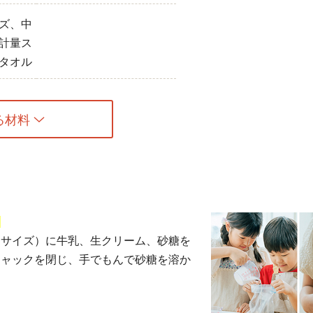
ズ、中
計量ス
タオル
る材料
る
中サイズ）に牛乳、生クリーム、砂糖を
チャックを閉じ、手でもんで砂糖を溶か