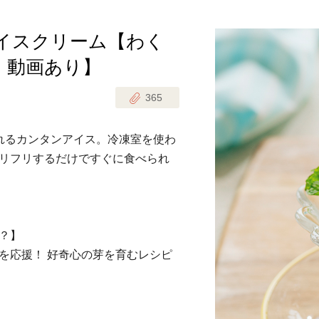
アイスクリーム【わく
じのときめき時間
副菜
・動画あり】
まれの野菜レシピ
汁物
365
1歳半からの幼児食
お弁当
はん
れるカンタンアイス。冷凍室を使わ
はんセット（2人分）
おやつ・デザート
リフリするだけですぐに食べられ
はんセット（3人分）
き肉魚菜菜セット
？】
らない平日ごはん
を応援！ 好奇心の芽を育むレシピ
プ
飛田和緒さんレシピ
探す
豚肉