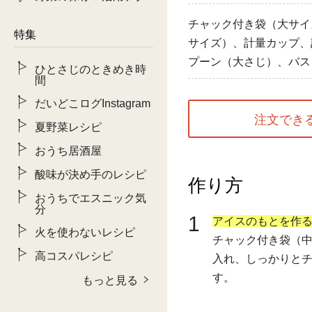
チャック付き袋（大サイ
特集
サイズ）、計量カップ、
プーン（大さじ）、バス
ひとさじのときめき時
間
だいどこログInstagram
注文でき
夏野菜レシピ
おうち居酒屋
酸味が決め手のレシピ
作り方
おうちでエスニック気
分
1
アイスのもとを作
火を使わないレシピ
チャック付き袋（
高コスパレシピ
入れ、しっかりと
す。
もっと見る