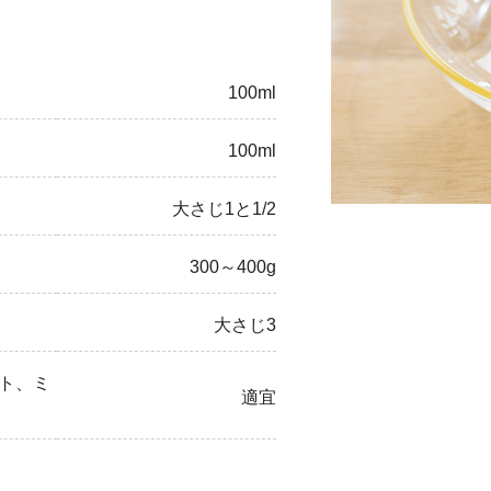
ひき肉
アスパラガス
100ml
なす
100ml
たまねぎ
大さじ1と1/2
300～400g
大さじ3
ト、ミ
適宜