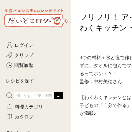
生協パルシステムのレシピ
フリフリ！ 
コトコト
サイト
主菜
ひとさ
だいどこログ
わくキッチン
サラダ・あえもの
農家生
Kinari
ログイン
常備菜・作りおき
おきらくだ
yumyumいっしょご
クリップ
3つの材料＋氷と塩で作
おつまみ
3日分ご
ぷれーんぺいじ
閲覧履歴
ずに、タオルに包んでフ
るってホント？！
3日分ご
乾物屋さん
レシピを探す
監修：中村美穂さん
つくりお
【わくわくキッチンとは
がんば
子どもの「自分で作る」
料理カテゴリ
が満載♪
有賀薫さんのスー
カタログ
牛肉