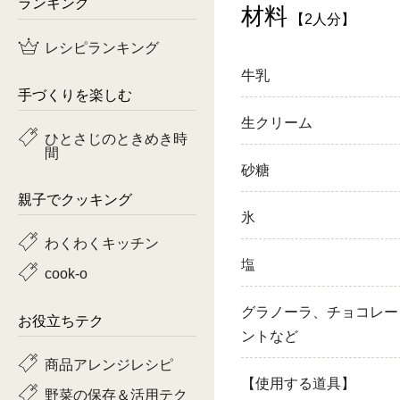
ランキング
材料
【2人分】
鶏肉
レシピランキング
魚
牛乳
手づくりを楽しむ
ピーマン
生クリーム
ひとさじのときめき時
間
トマト
砂糖
親子でクッキング
氷
わくわくキッチン
塩
cook-o
グラノーラ、チョコレー
お役立ちテク
ントなど
商品アレンジレシピ
【使用する道具】
野菜の保存＆活用テク