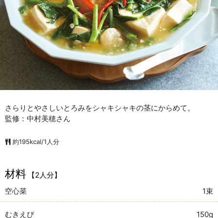
さらりとやさしいとろみをシャキシャキの茎にからめて。
監修：中村美穂さん
約195kcal/1人分
材料
【2人分】
空心菜
1束
むきえび
150g