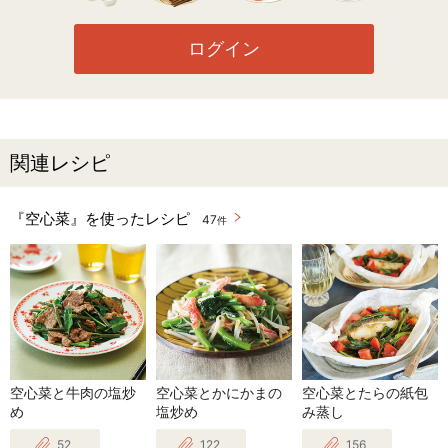
ログイン
関連レシピ
『空心菜』を使ったレシピ
47
件
空心菜と牛肉の塩炒
空心菜とかにかまの
空心菜とたらの紙包
め
塩炒め
み蒸し
52
122
156