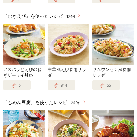
『むきえび』を使ったレシピ
174
件
アスパラとえびのね
中華風えび春雨サラ
ヤムウンセン風春雨
ぎザーサイ炒め
ダ
サラダ
5
914
55
『もめん豆腐』を使ったレシピ
240
件