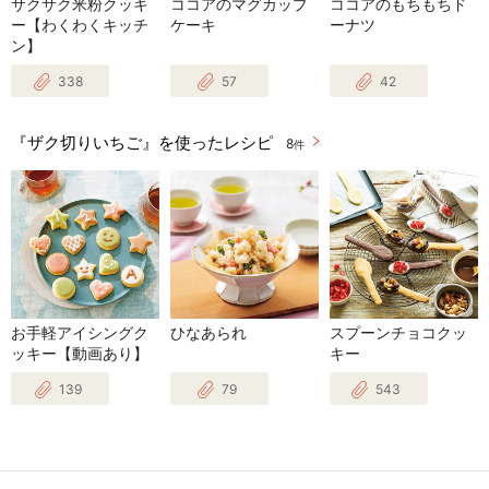
サクサク米粉クッキ
ココアのマグカップ
ココアのもちもちド
ー【わくわくキッチ
ケーキ
ーナツ
ン】
338
57
42
『ザク切りいちご』を使ったレシピ
8
件
お手軽アイシングク
ひなあられ
スプーンチョコクッ
ッキー【動画あり】
キー
139
79
543