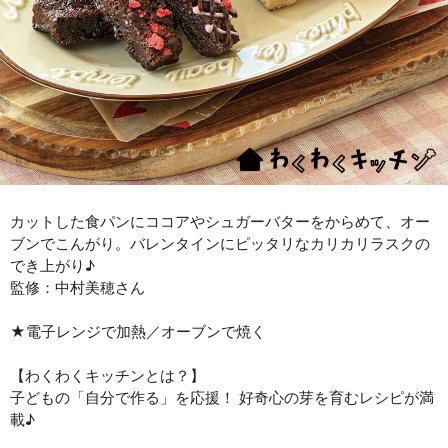
カットした食パンにココアやシュガーバターをからめて、オー
ブンでこんがり。バレンタインにピッタリなカリカリラスクの
でき上がり♪
監修：中村美穂さん
★電子レンジで加熱／オーブンで焼く
【わくわくキッチンとは？】
子どもの「自分で作る」を応援！ 好奇心の芽を育むレシピが満
載♪