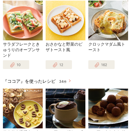
サラダフレークとき
おさかなと野菜のピ
クロックマダム風ト
ゅうりのオープンサ
ザトースト風
ースト
ンド
10
12
162
『ココア』を使ったレシピ
34
件