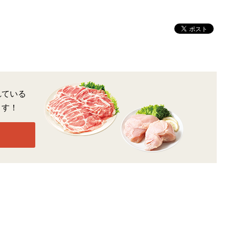
れている
ます！