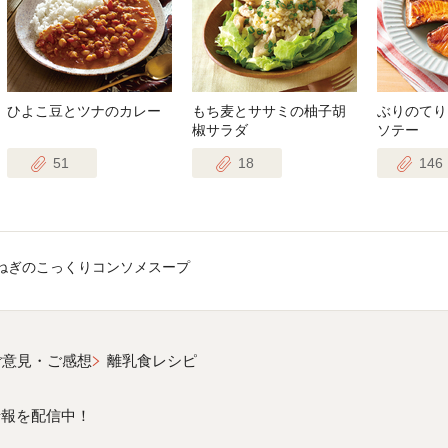
ひよこ豆とツナのカレー
もち麦とササミの柚子胡
ぶりのてり
椒サラダ
ソテー
51
18
146
ねぎのこっくりコンソメスープ
ご意見・ご感想
離乳食レシピ
情報を配信中！