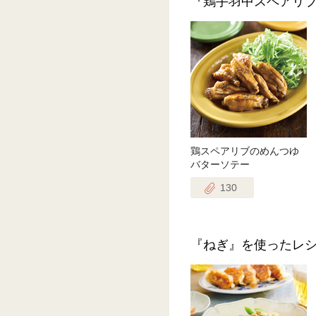
『鶏手羽中スペアリ
鶏スペアリブのめんつゆ
バターソテー
130
『ねぎ』を使ったレ