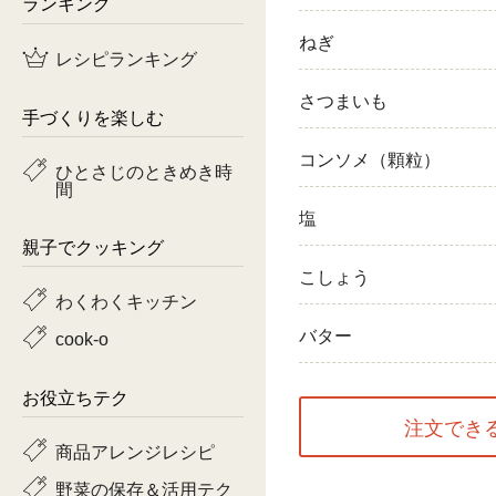
ランキング
鶏肉
ねぎ
レシピランキング
魚
さつまいも
手づくりを楽しむ
ピーマン
コンソメ（顆粒）
ひとさじのときめき時
間
トマト
塩
親子でクッキング
こしょう
わくわくキッチン
バター
cook-o
お役立ちテク
注文でき
商品アレンジレシピ
野菜の保存＆活用テク