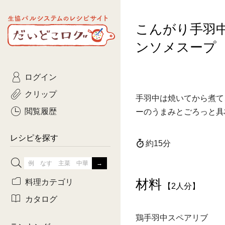
生協パルシステムのレシピ
こんがり手羽
コトコト
サイト
主菜
ひとさ
だいどこログ
ンソメスープ
サラダ・あえもの
農家生
Kinari
ログイン
常備菜・作りおき
おきらくだ
yumyumいっしょご
クリップ
手羽中は焼いてから煮て
おつまみ
3日分ご
ぷれーんぺいじ
閲覧履歴
ーのうまみとごろっと具
3日分ご
乾物屋さん
レシピを探す
約15分
つくりお
がんば
材料
料理カテゴリ
【2人分】
有賀薫さんのスー
カタログ
鶏手羽中スペアリブ
牛肉