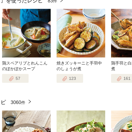
ブ』を使ったレシピ
83
件
鶏スペアリブとれんこん
焼きズッキーニと手羽中
鶏手羽と白
のぽかぽかスープ
のしょうが煮
煮
57
123
161
シピ
3060
件