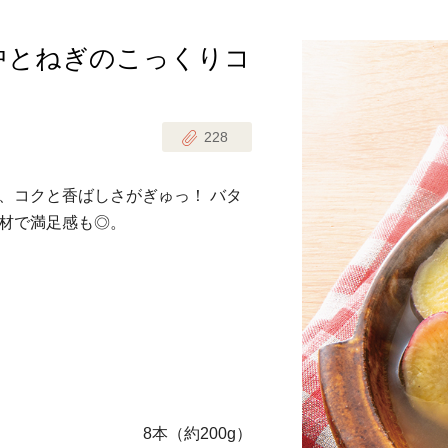
中とねぎのこっくりコ
じのときめき時間
副菜
まれの野菜レシピ
汁物
228
1歳半からの幼児食
お弁当
はん
、コクと香ばしさがぎゅっ！ バタ
はんセット（2人分）
おやつ・デザート
材で満足感も◎。
はんセット（3人分）
き肉魚菜菜セット
らない平日ごはん
プ
飛田和緒さんレシピ
探す
8本（約200g）
豚肉