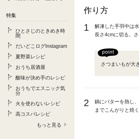
作り方
特集
1
解凍した手羽中は
ひとさじのときめき時
長さ4cmに切る。
間
だいどこログInstagram
夏野菜レシピ
さつまいもが大
おうち居酒屋
酸味が決め手のレシピ
おうちでエスニック気
分
2
鍋にバターを熱し
火を使わないレシピ
までこんがりと焼
高コスパレシピ
もっと見る