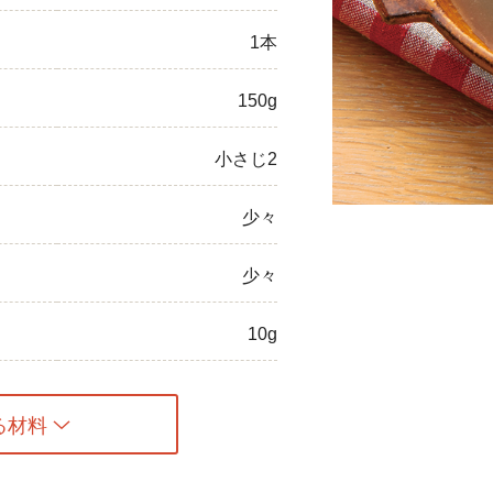
ひき肉
1本
アスパラガス
150g
なす
小さじ2
たまねぎ
少々
少々
10g
る材料