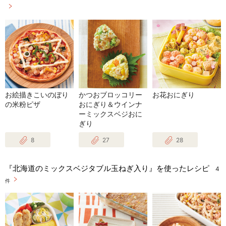
お絵描きこいのぼり
かつおブロッコリー
お花おにぎり
の米粉ピザ
おにぎり＆ウインナ
ーミックスベジおに
ぎり
8
27
28
『北海道のミックスベジタブル玉ねぎ入り』を使ったレシピ
4
件