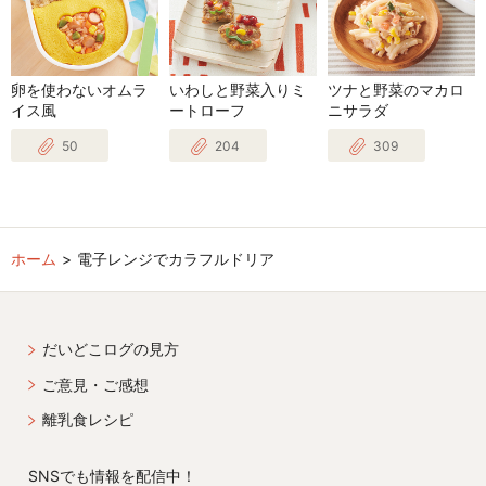
卵を使わないオムラ
いわしと野菜入りミ
ツナと野菜のマカロ
イス風
ートローフ
ニサラダ
50
204
309
ホーム
電子レンジでカラフルドリア
だいどこログの見方
ご意見・ご感想
離乳食レシピ
SNSでも情報を配信中！