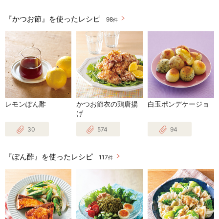
『かつお節』を使ったレシピ
98
件
レモンぽん酢
かつお節衣の鶏唐揚
白玉ポンデケージョ
げ
30
574
94
『ぽん酢』を使ったレシピ
117
件