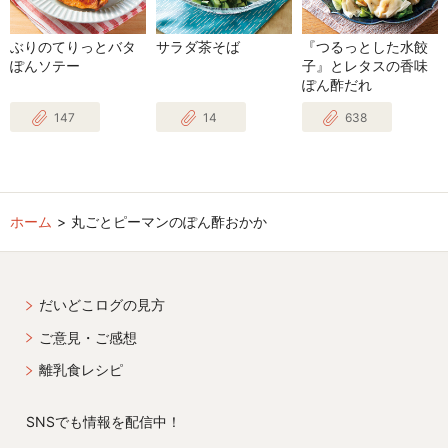
ぶりのてりっとバタ
サラダ茶そば
『つるっとした水餃
ぽんソテー
子』とレタスの香味
ぽん酢だれ
147
14
638
ホーム
丸ごとピーマンのぽん酢おかか
だいどこログの見方
ご意見・ご感想
離乳食レシピ
SNSでも情報を配信中！