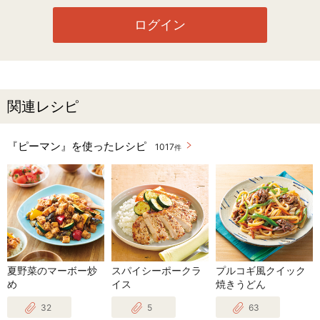
ログイン
関連レシピ
『ピーマン』を使ったレシピ
1017
件
夏野菜のマーボー炒
スパイシーポークラ
プルコギ風クイック
め
イス
焼きうどん
32
5
63