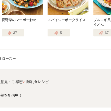
夏野菜のマーボー炒め
スパイシーポークライス
プルコギ風
うどん
37
5
67
オロースー
ご意見・ご感想
離乳食レシピ
情報を配信中！