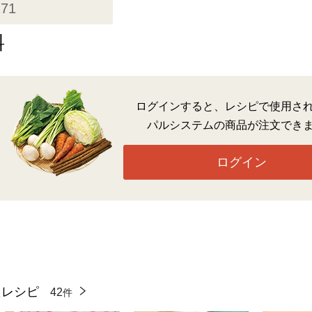
271
料
ログインすると、レシピで使用さ
パルシステムの商品が注文でき
ログイン
たレシピ
42
件