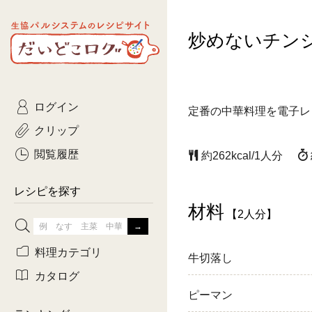
生協パルシステムのレシピ
炒めないチン
コトコト
サイト
主菜
ひとさ
だいどこログ
サラダ・あえもの
農家生
Kinari
ログイン
常備菜・作りおき
おきらくだ
定番の中華料理を電子レ
yumyumいっしょご
クリップ
おつまみ
3日分ご
ぷれーんぺいじ
閲覧履歴
約262kcal/1人分
3日分ご
乾物屋さん
レシピを探す
つくりお
材料
【2人分】
がんば
料理カテゴリ
牛切落し
有賀薫さんのスー
カタログ
ピーマン
牛肉