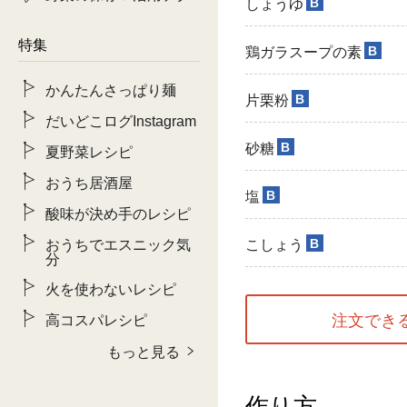
B
しょうゆ
特集
B
鶏ガラスープの素
かんたんさっぱり麺
B
片栗粉
だいどこログInstagram
B
砂糖
夏野菜レシピ
おうち居酒屋
B
塩
酸味が決め手のレシピ
おうちでエスニック気
B
こしょう
分
火を使わないレシピ
注文でき
高コスパレシピ
もっと見る
作り方