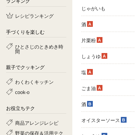
ランキング
じゃがいも
鶏肉
レシピランキング
魚
A
酒
手づくりを楽しむ
ピーマン
A
片栗粉
ひとさじのときめき時
間
トマト
A
しょうゆ
親子でクッキング
A
塩
わくわくキッチン
A
ごま油
cook-o
B
酒
お役立ちテク
B
オイスターソース
商品アレンジレシピ
野菜の保存＆活用テク