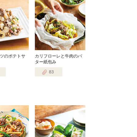
ツのポテトサ
カリフローレと牛肉のバ
ター紙包み
83