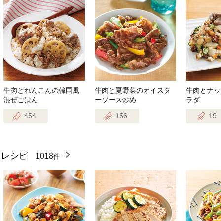
牛肉とれんこんの韓国風
牛肉と夏野菜のオイスタ
牛肉とナッ
混ぜごはん
ーソース炒め
ラダ
454
156
19
たレシピ
1018
件