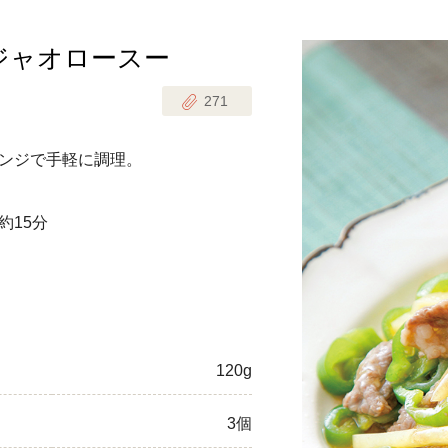
ジャオロースー
じのときめき時間
副菜
271
まれの野菜レシピ
汁物
1歳半からの幼児食
お弁当
ンジで手軽に調理。
はん
はんセット（2人分）
おやつ・デザート
約15分
はんセット（3人分）
き肉魚菜菜セット
らない平日ごはん
120g
プ
飛田和緒さんレシピ
3個
探す
豚肉