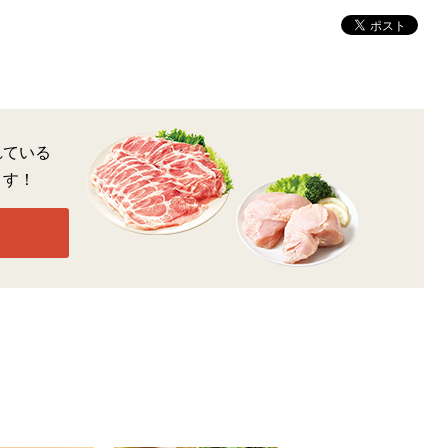
れている
ます！