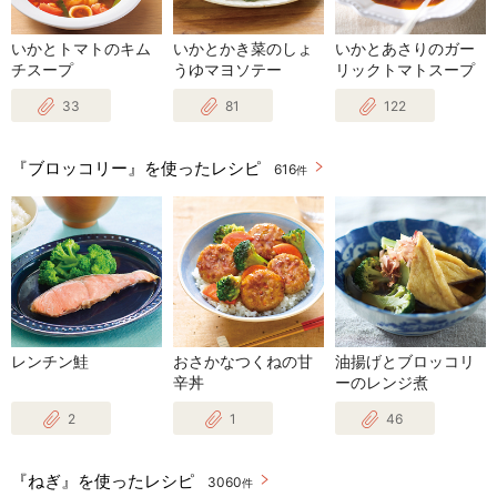
いかとトマトのキム
いかとかき菜のしょ
いかとあさりのガー
チスープ
うゆマヨソテー
リックトマトスープ
33
81
122
『ブロッコリー』を使ったレシピ
616
件
レンチン鮭
おさかなつくねの甘
油揚げとブロッコリ
辛丼
ーのレンジ煮
2
1
46
『ねぎ』を使ったレシピ
3060
件