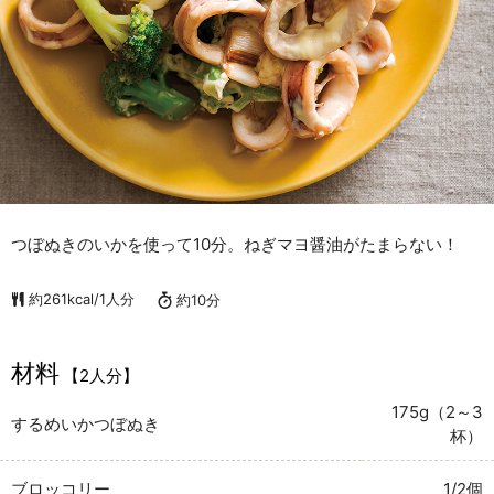
つぼぬきのいかを使って10分。ねぎマヨ醤油がたまらない！
約261kcal/1人分
約10分
材料
【2人分】
175g（2～3
するめいかつぼぬき
杯）
ブロッコリー
1/2個