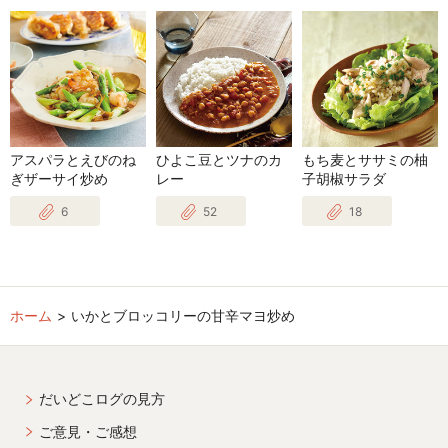
アスパラとえびのね
ひよこ豆とツナのカ
もち麦とササミの柚
ぎザーサイ炒め
レー
子胡椒サラダ
6
52
18
ホーム
いかとブロッコリーの甘辛マヨ炒め
だいどこログの見方
ご意見・ご感想