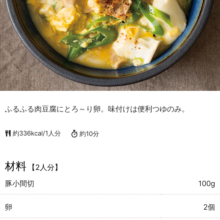
ふるふる肉豆腐にとろ～り卵。味付けは便利つゆのみ。
約336kcal/1人分
約10分
材料
【2人分】
豚小間切
100g
卵
2個