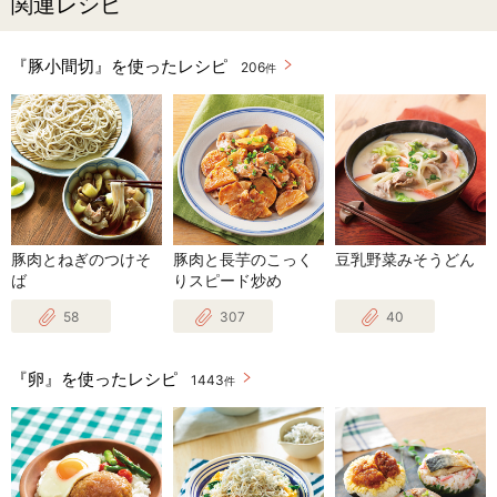
関連レシピ
『豚小間切』を使ったレシピ
206
件
豚肉とねぎのつけそ
豚肉と長芋のこっく
豆乳野菜みそうどん
ば
りスピード炒め
58
307
40
『卵』を使ったレシピ
1443
件