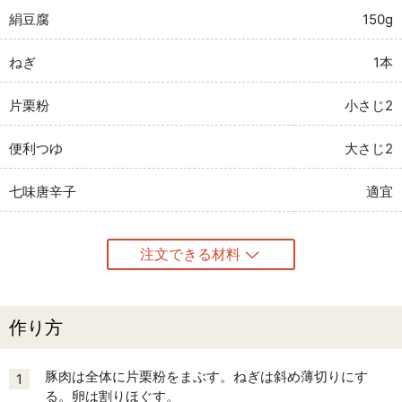
絹豆腐
150g
ねぎ
1本
片栗粉
小さじ2
便利つゆ
大さじ2
七味唐辛子
適宜
注文できる材料
作り方
豚肉は全体に片栗粉をまぶす。ねぎは斜め薄切りにす
1
る。卵は割りほぐす。