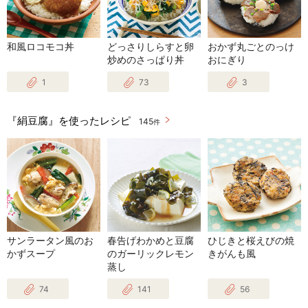
和風ロコモコ丼
どっさりしらすと卵
おかず丸ごとのっけ
炒めのさっぱり丼
おにぎり
1
73
3
『絹豆腐』を使ったレシピ
145
件
サンラータン風のお
春告げわかめと豆腐
ひじきと桜えびの焼
かずスープ
のガーリックレモン
きがんも風
蒸し
74
141
56