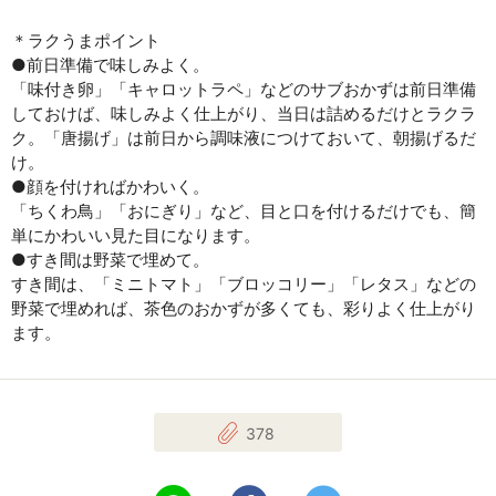
＊ラクうまポイント
●前日準備で味しみよく。
「味付き卵」「キャロットラペ」などのサブおかずは前日準備
しておけば、味しみよく仕上がり、当日は詰めるだけとラクラ
ク。「唐揚げ」は前日から調味液につけておいて、朝揚げるだ
け。
●顔を付ければかわいく。
「ちくわ鳥」「おにぎり」など、目と口を付けるだけでも、簡
単にかわいい見た目になります。
●すき間は野菜で埋めて。
すき間は、「ミニトマト」「ブロッコリー」「レタス」などの
野菜で埋めれば、茶色のおかずが多くても、彩りよく仕上がり
ます。
378
LINEで送る
Facebookでシェアする
Twitterでツイート