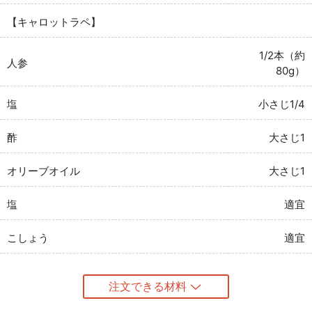
【キャロットラペ】
1/2本（約
人参
80g）
塩
小さじ1/4
酢
大さじ1
オリーブオイル
大さじ1
塩
適宜
こしょう
適宜
注文できる材料