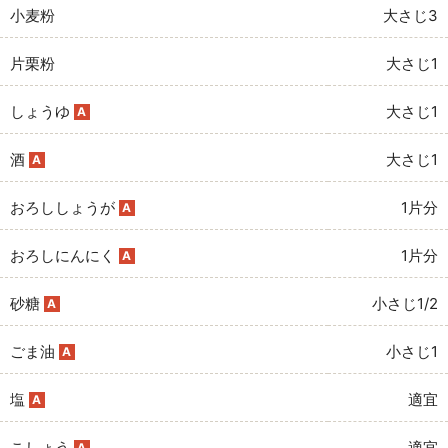
小麦粉
大さじ3
片栗粉
大さじ1
しょうゆ
大さじ1
A
酒
大さじ1
A
おろししょうが
1片分
A
おろしにんにく
1片分
A
砂糖
小さじ1/2
A
ごま油
小さじ1
A
塩
適宜
A
こしょう
適宜
A