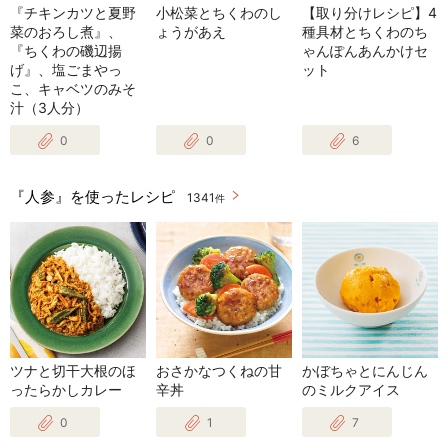
『チキンカツと夏野
小松菜とちくわのし
【取り分けレシピ】4
菜のおろし煮』、
ょうがあえ
種具材とちくわのち
『ちくわの磯辺揚
ゃんぽんあんかけセ
げ』、塩ごまやっ
ット
こ、キャベツのみそ
汁（3人分）
0
0
6
『人参』を使ったレシピ
1341
件
ツナと切干大根のほ
おさかなつくねの甘
かぼちゃとにんじん
ったらかしカレー
辛丼
のミルクアイス
0
1
7