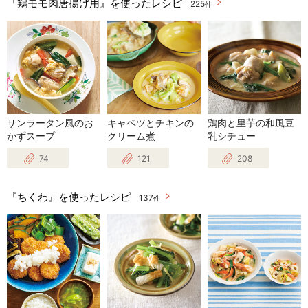
『鶏モモ肉唐揚げ用』を使ったレシピ
225
件
サンラータン風のお
キャベツとチキンの
鶏肉と里芋の和風豆
かずスープ
クリーム煮
乳シチュー
74
121
208
『ちくわ』を使ったレシピ
137
件