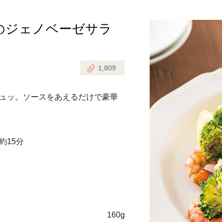
のジェノベーゼサラ
じのときめき時間
副菜
まれの野菜レシピ
汁物
1,809
1歳半からの幼児食
お弁当
はん
ュッ。ソースをあえるだけで豪華
はんセット（2人分）
おやつ・デザート
はんセット（3人分）
約15分
き肉魚菜菜セット
らない平日ごはん
プ
飛田和緒さんレシピ
探す
160g
豚肉