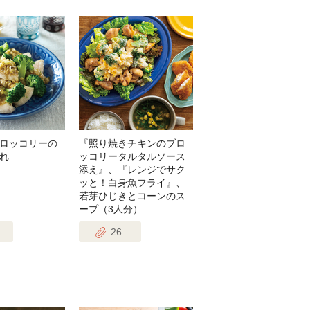
ロッコリーの
『照り焼きチキンのブロ
れ
ッコリータルタルソース
添え』、『レンジでサク
ッと！白身魚フライ』、
若芽ひじきとコーンのス
ープ（3人分）
26