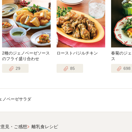
2種のジェノベーゼソース
ローストバジルチキン
春菊のジェ
のフライ盛り合わせ
ス
29
85
698
ェノベーゼサラダ
ご意見・ご感想
離乳食レシピ