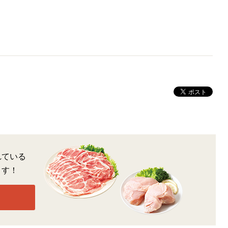
れている
ます！