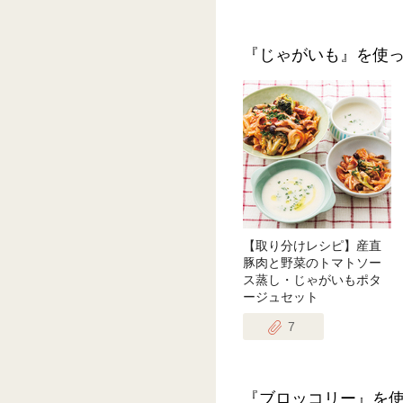
『じゃがいも』を使
【取り分けレシピ】産直
豚肉と野菜のトマトソー
ス蒸し・じゃがいもポタ
ージュセット
7
『ブロッコリー』を