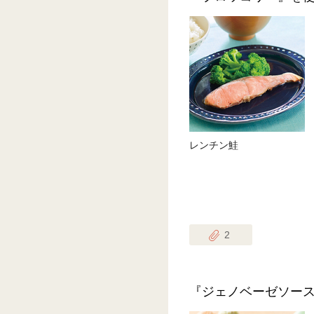
レンチン鮭
2
『ジェノベーゼソー