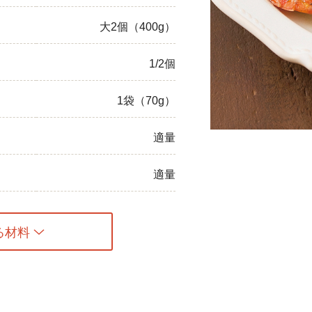
ひき肉
大2個（400g）
アスパラガス
1/2個
なす
1袋（70g）
たまねぎ
適量
適量
る材料