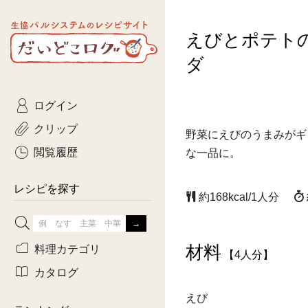
生協パルシステムのレシピ
えびとポテト
コトコト
サイト
主菜
ひとさ
だいどこログ
ダ
サラダ・あえもの
農家生
Kinari
ログイン
常備菜・作りおき
おきらくだ
yumyumいっしょご
クリップ
野菜にえびのうまみがギ
おつまみ
3日分ご
ぷれーんぺいじ
閲覧履歴
な一品に。
3日分ご
乾物屋さん
レシピを探す
約168kcal/1人分
つくりお
がんば
材料
料理カテゴリ
【4人分】
有賀薫さんのスー
カタログ
えび
牛肉