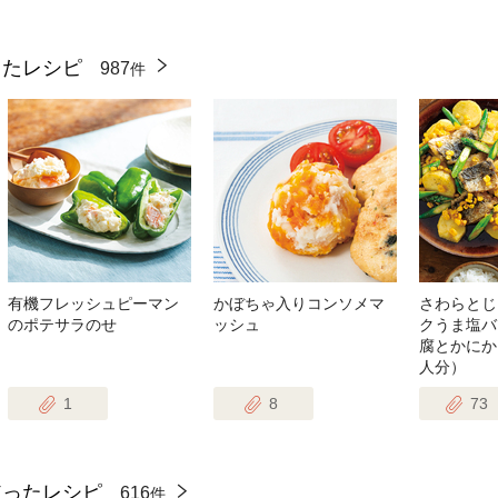
ったレシピ
987
件
有機フレッシュピーマン
かぼちゃ入りコンソメマ
さわらとじ
のポテサラのせ
ッシュ
クうま塩バ
腐とかにか
人分）
1
8
73
使ったレシピ
616
件