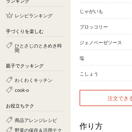
ランキング
鶏肉
じゃがいも
レシピランキング
魚
ブロッコリー
手づくりを楽しむ
ピーマン
ジェノベーゼソース
ひとさじのときめき時
間
トマト
塩
親子でクッキング
こしょう
わくわくキッチン
cook-o
注文でき
お役立ちテク
商品アレンジレシピ
作り方
野菜の保存＆活用テク