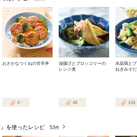
おさかなつくねの甘辛丼
油揚げとブロッコリーの
水晶鶏とブ
レンジ煮
ねぎみそだ
0
45
155
ス』を使ったレシピ
53
件