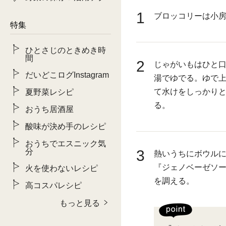
1
ブロッコリーは小
特集
ひとさじのときめき時
間
2
じゃがいもはひと
だいどこログInstagram
湯でゆでる。ゆで上
て水けをしっかり
夏野菜レシピ
る。
おうち居酒屋
酸味が決め手のレシピ
おうちでエスニック気
分
3
熱いうちにボウル
『ジェノベーゼソ
火を使わないレシピ
を調える。
高コスパレシピ
もっと見る