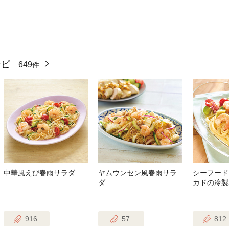
シピ
649
件
中華風えび春雨サラダ
ヤムウンセン風春雨サラ
シーフード
ダ
カドの冷製
916
57
812