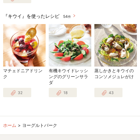
『キウイ』を使ったレシピ
54
件
マチェドニアドリン
有機キウイドレッシ
蒸しかきとキウイの
ク
ングのグリーンサラ
コンソメジュレがけ
ダ
32
18
43
ホーム
ヨーグルトバーク