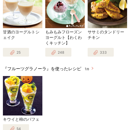
甘酒のヨーグルトシ
もみもみフローズン
ササミのタンドリー
ェイク
ヨーグルト【わくわ
チキン
くキッチン】
25
248
333
『フルーツグラノーラ』を使ったレシピ
1
件
キウイと柿のパフェ
54