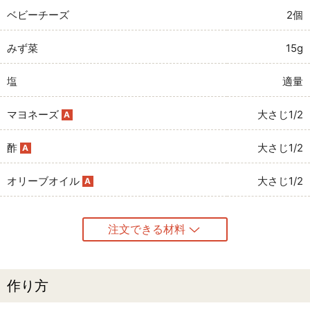
ベビーチーズ
2個
みず菜
15g
塩
適量
マヨネーズ
大さじ1/2
A
酢
大さじ1/2
A
オリーブオイル
大さじ1/2
A
注文できる材料
作り方