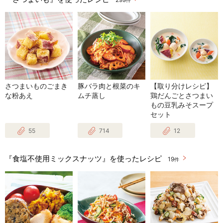
件
さつまいものごまき
豚バラ肉と根菜のキ
【取り分けレシピ】
な粉あえ
ムチ蒸し
鶏だんごとさつまい
もの豆乳みそスープ
セット
55
714
12
『食塩不使用ミックスナッツ』を使ったレシピ
19
件