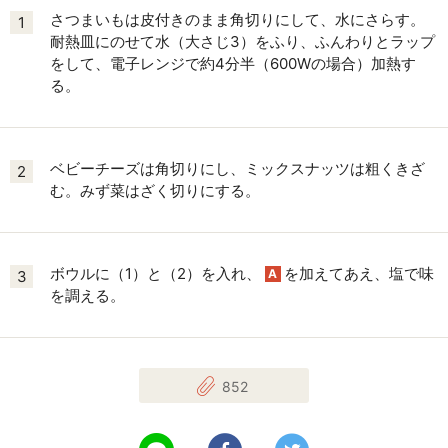
さつまいもは皮付きのまま角切りにして、水にさらす。
1
耐熱皿にのせて水（大さじ3）をふり、ふんわりとラップ
をして、電子レンジで約4分半（600Wの場合）加熱す
る。
ベビーチーズは角切りにし、ミックスナッツは粗くきざ
2
む。みず菜はざく切りにする。
ボウルに（1）と（2）を入れ、
を加えてあえ、塩で味
A
3
を調える。
852
LINEで送る
Facebookでシェアする
Twitterでツイート