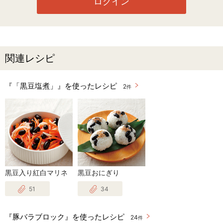
ログイン
関連レシピ
『「黒豆塩煮」』を使ったレシピ
2
件
黒豆入り紅白マリネ
黒豆おにぎり
51
34
『豚バラブロック』を使ったレシピ
24
件