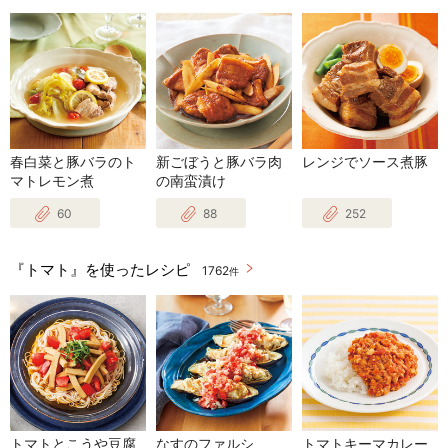
春白菜と豚バラのト
新ごぼうと豚バラ肉
レンジでソース煮豚
マトレモン煮
の南蛮漬け
60
88
252
『トマト』を使ったレシピ
1762
件
トマトとこうや豆腐
なすのファルシ
トマトキーマカレー