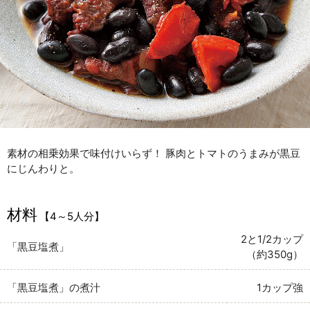
素材の相乗効果で味付けいらず！ 豚肉とトマトのうまみが黒豆
にじんわりと。
材料
【4～5人分】
2と1/2カップ
「黒豆塩煮」
（約350g）
「黒豆塩煮」の煮汁
1カップ強