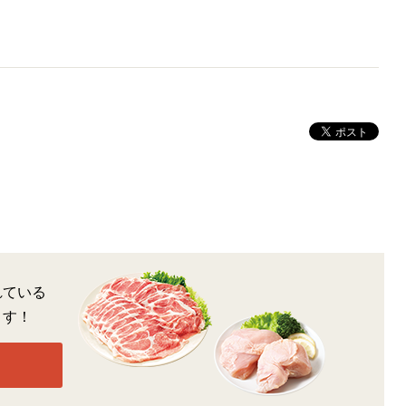
れている
ます！