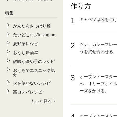
作り方
特集
1
キャベツは芯を付け
かんたんさっぱり麺
だいどこログInstagram
2
夏野菜レシピ
ツナ、カレーフレー
うを混ぜ合わせる
おうち居酒屋
酸味が決め手のレシピ
おうちでエスニック気
分
3
オーブントースター
火を使わないレシピ
べ、オリーブオイル
ーズをかける。
高コスパレシピ
もっと見る
4
オーブントースター