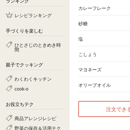
ランキング
カレーフレーク
鶏肉
レシピランキング
魚
砂糖
手づくりを楽しむ
ピーマン
塩
ひとさじのときめき時
間
トマト
こしょう
親子でクッキング
マヨネーズ
わくわくキッチン
オリーブオイル
cook-o
お役立ちテク
注文でき
商品アレンジレシピ
野菜の保存＆活用テク