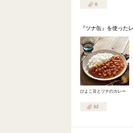
0
『ツナ缶』を使った
ひよこ豆とツナのカレー
52