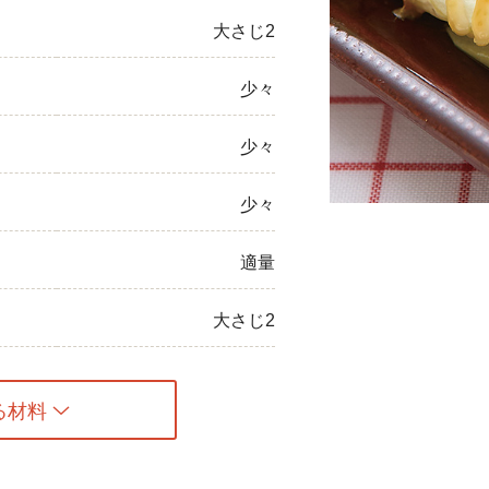
大さじ2
ひき肉
アスパラガス
少々
なす
少々
たまねぎ
少々
適量
大さじ2
る材料