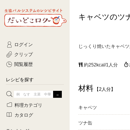
生協パルシステムのレシピ
キャベツのツ
コトコト
サイト
主菜
ひとさ
だいどこログ
サラダ・あえもの
農家生
Kinari
ログイン
常備菜・作りおき
おきらくだ
じっくり焼いたキャベツ
yumyumいっしょご
クリップ
おつまみ
3日分ご
ぷれーんぺいじ
閲覧履歴
約252kcal/1人分
3日分ご
乾物屋さん
レシピを探す
つくりお
材料
【2人分】
がんば
料理カテゴリ
キャベツ
有賀薫さんのスー
カタログ
ツナ缶
牛肉