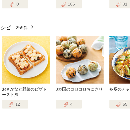
0
106
91
レシピ
259
件
おさかなと野菜のピザト
3カ国のコロコロおにぎり
冬瓜のチャ
ースト風
12
4
55