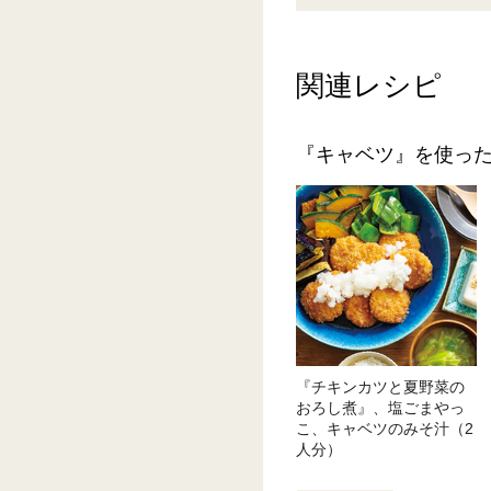
関連レシピ
『キャベツ』を使っ
『チキンカツと夏野菜の
おろし煮』、塩ごまやっ
こ、キャベツのみそ汁（2
人分）