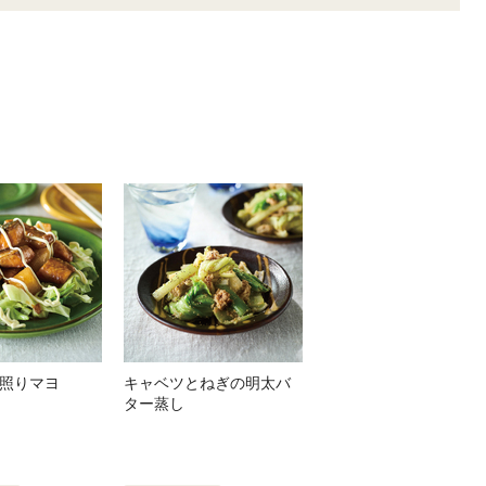
照りマヨ
キャベツとねぎの明太バ
ター蒸し