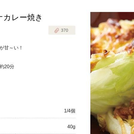
ナカレー焼き
じのときめき時間
副菜
370
まれの野菜レシピ
汁物
1歳半からの幼児食
お弁当
が甘～い！
はん
はんセット（2人分）
おやつ・デザート
約20分
はんセット（3人分）
き肉魚菜菜セット
らない平日ごはん
1/4個
プ
飛田和緒さんレシピ
40g
探す
豚肉