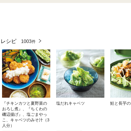
たレシピ
1003
件
『チキンカツと夏野菜の
塩だれキャベツ
鮭と長芋の
おろし煮』、『ちくわの
磯辺揚げ』、塩ごまやっ
こ、キャベツのみそ汁（3
人分）