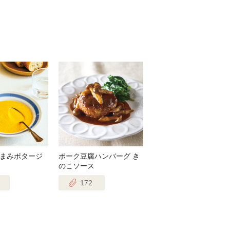
まみポタージ
ポーク豆腐ハンバーグ き
のこソース
172