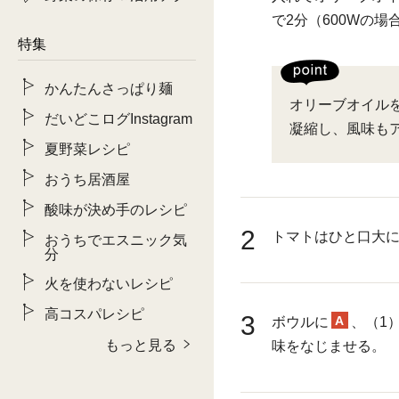
で2分（600Wの
特集
かんたんさっぱり麺
オリーブオイル
だいどこログInstagram
凝縮し、風味も
夏野菜レシピ
おうち居酒屋
酸味が決め手のレシピ
2
トマトはひと口大に
おうちでエスニック気
分
火を使わないレシピ
高コスパレシピ
3
A
ボウルに
、（1
もっと見る
味をなじませる。