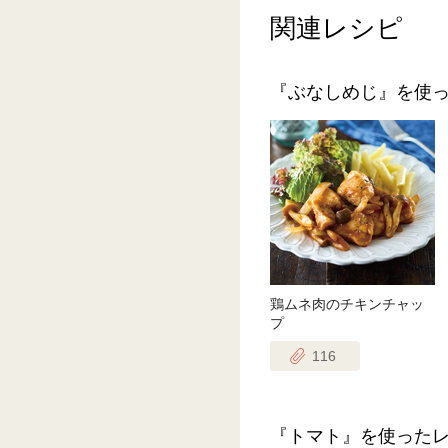
関連レシピ
『ぶなしめじ』を使
鶏ムネ肉のチキンチャッ
プ
116
『トマト』を使った