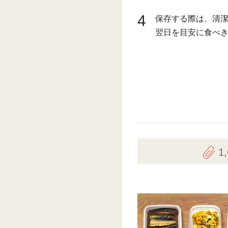
4
保存する際は、清
翌日を目安に食べ
1