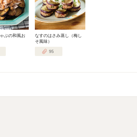
ゃぶの和風お
なすのはさみ蒸し（梅し
そ風味）
95