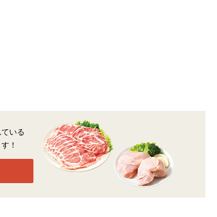
れている
ます！