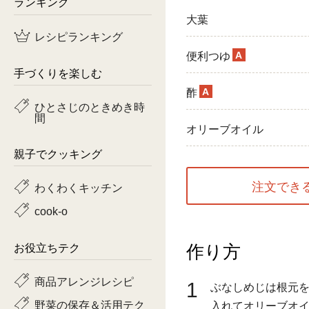
ランキング
大葉
鶏肉
レシピランキング
魚
A
便利つゆ
手づくりを楽しむ
ピーマン
A
酢
ひとさじのときめき時
間
トマト
オリーブオイル
親子でクッキング
注文でき
わくわくキッチン
cook-o
作り方
お役立ちテク
商品アレンジレシピ
1
ぶなしめじは根元
野菜の保存＆活用テク
入れてオリーブオ