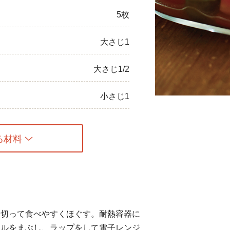
5枚
ひき肉
アスパラガス
大さじ1
なす
大さじ1/2
たまねぎ
小さじ1
る材料
を切って食べやすくほぐす。耐熱容器に
イルをまぶし、ラップをして電子レンジ