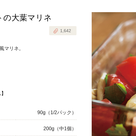
トの大葉マリネ
じのときめき時間
副菜
1,642
まれの野菜レシピ
汁物
1歳半からの幼児食
お弁当
風マリネ。
はん
はんセット（2人分）
おやつ・デザート
はんセット（3人分）
き肉魚菜菜セット
L】
らない平日ごはん
90g（1/2パック）
プ
飛田和緒さんレシピ
200g（中1個）
探す
豚肉