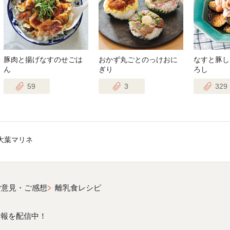
豚肉と揚げなすのせごは
おかず丸ごとのっけおに
なすと豚し
ん
ぎり
ろし
59
3
329
大葉マリネ
ご意見・ご感想
離乳食レシピ
情報を配信中！