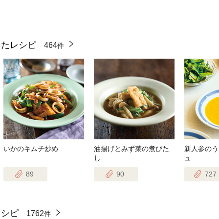
ったレシピ
464
件
いかのキムチ炒め
油揚げとみず菜の煮びた
新人参のう
し
ュ
89
90
727
レシピ
1762
件