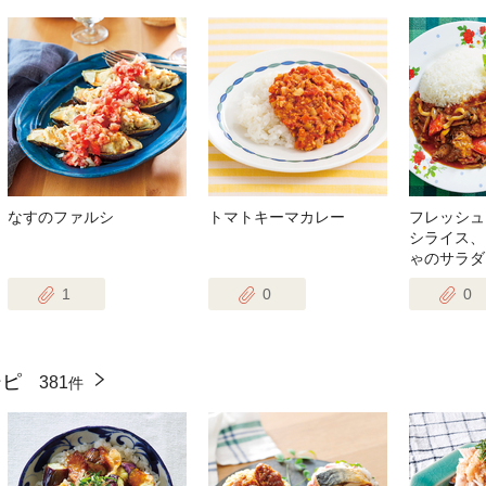
なすのファルシ
トマトキーマカレー
フレッシュ
シライス、
ゃのサラダ
1
0
0
シピ
381
件