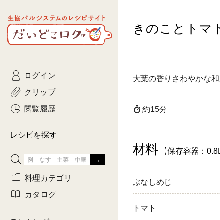
生協パルシステムのレシピ
きのことトマ
コトコト
サイト
主菜
ひとさ
だいどこログ
サラダ・あえもの
農家生
Kinari
ログイン
常備菜・作りおき
おきらくだ
大葉の香りさわやかな和
yumyumいっしょご
クリップ
おつまみ
3日分ご
ぷれーんぺいじ
閲覧履歴
約15分
3日分ご
乾物屋さん
レシピを探す
つくりお
材料
【保存容器：0.8
がんば
料理カテゴリ
ぶなしめじ
有賀薫さんのスー
カタログ
トマト
牛肉