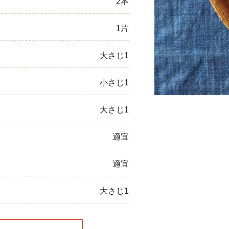
2本
ひき肉
1片
アスパラガス
大さじ1
なす
小さじ1
たまねぎ
大さじ1
適宜
適宜
大さじ1