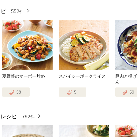
シピ
552
件
夏野菜のマーボー炒め
スパイシーポークライス
豚肉と揚げ
ん
38
5
59
たレシピ
792
件