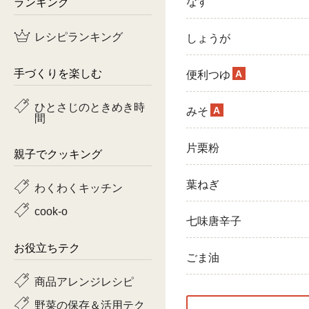
ランキング
なす
鶏肉
レシピランキング
しょうが
魚
手づくりを楽しむ
A
便利つゆ
ピーマン
ひとさじのときめき時
A
みそ
間
トマト
片栗粉
親子でクッキング
葉ねぎ
わくわくキッチン
cook-o
七味唐辛子
お役立ちテク
ごま油
商品アレンジレシピ
野菜の保存＆活用テク