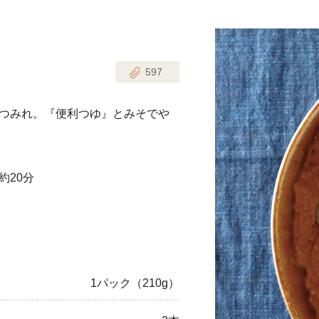
じのときめき時間
副菜
597
まれの野菜レシピ
汁物
1歳半からの幼児食
お弁当
つみれ。『便利つゆ』とみそでや
はん
はんセット（2人分）
おやつ・デザート
約20分
はんセット（3人分）
き肉魚菜菜セット
らない平日ごはん
プ
飛田和緒さんレシピ
1パック（210g）
探す
豚肉