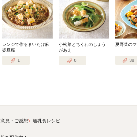
レンジで作るまいたけ麻
小松菜とちくわのしょう
夏野菜のマ
婆豆腐
があえ
1
0
38
ご意見・ご感想
離乳食レシピ