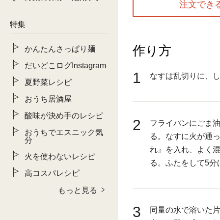
注文でき
特集
作り方
かんたんさっぱり麺
だいどこログInstagram
1
なすは乱切りに、
夏野菜レシピ
おうち居酒屋
酸味が決め手のレシピ
2
フライパンにごま
おうちでエスニック気
る。なすに火が通
分
れ』を入れ、よく
火を使わないレシピ
る。ふたをして5分
高コスパレシピ
もっと見る
3
同量の水で溶いた