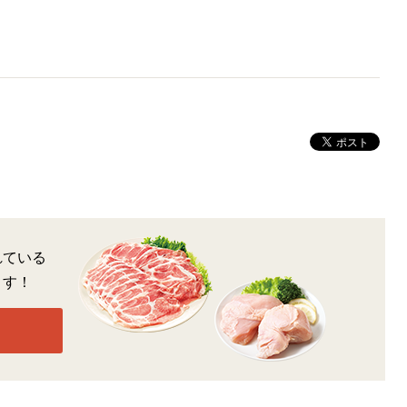
れている
ます！