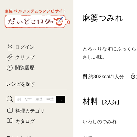
生協パルシステムのレシピ
麻婆つみれ
コトコト
サイト
主菜
ひとさ
だいどこログ
サラダ・あえもの
農家生
Kinari
ログイン
常備菜・作りおき
おきらくだ
とろ～りなすにふっくら
yumyumいっしょご
クリップ
さしい味。
おつまみ
3日分ご
ぷれーんぺいじ
閲覧履歴
約302kcal/1人分
3日分ご
乾物屋さん
レシピを探す
つくりお
材料
【2人分】
がんば
料理カテゴリ
有賀薫さんのスー
カタログ
いわしのつみれ
牛肉