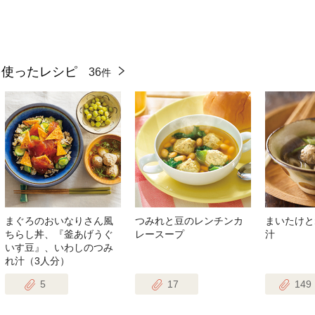
を使ったレシピ
36
件
まぐろのおいなりさん風
つみれと豆のレンチンカ
まいたけと
ちらし丼、『釜あげうぐ
レースープ
汁
いす豆』、いわしのつみ
れ汁（3人分）
5
17
149