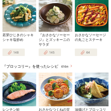
若芽ひじきのシャキ
『おさかなソーセー
おさかなソーセージ
シャキ塩炒め
ジ』とズッキーニの
の丸ごとステーキ
サラダ
148
145
64
『ブロッコリー』を使ったレシピ
616
件
レンチン鮭
おさかなつくねの甘
油揚げとブロッコリ