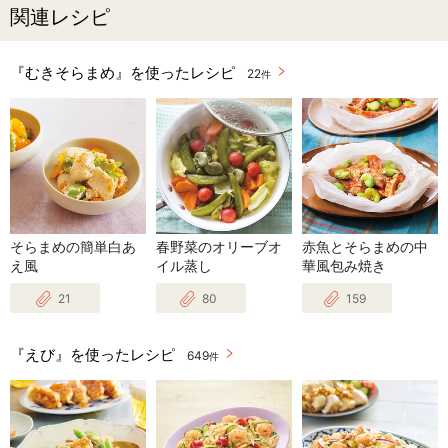
関連レシピ
『むきそらまめ』を使ったレシピ
22
件
そらまめの簡単白あ
春野菜のオリーブオ
赤魚とそらまめの中
え風
イル蒸し
華風包み焼き
21
80
159
『えび』を使ったレシピ
649
件