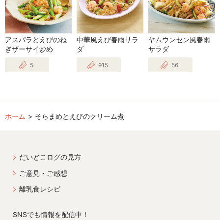
アスパラとえびのね
中華風えび春雨サラ
ヤムウンセン風春雨
ぎザーサイ炒め
ダ
サラダ
5
915
56
ホーム
そらまめとえびのクリーム煮
だいどこログの見方
ご意見・ご感想
離乳食レシピ
SNSでも情報を配信中！