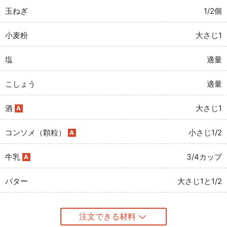
玉ねぎ
1/2個
小麦粉
大さじ1
塩
適量
こしょう
適量
酒
大さじ1
A
コンソメ（顆粒）
小さじ1/2
A
牛乳
3/4カップ
A
バター
大さじ1と1/2
注文できる材料