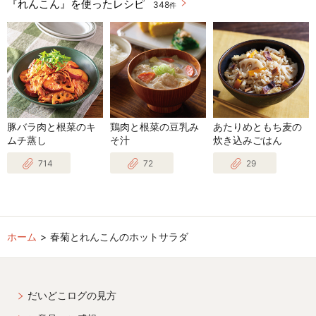
『れんこん』を使ったレシピ
348
件
豚バラ肉と根菜のキ
鶏肉と根菜の豆乳み
あたりめともち麦の
ムチ蒸し
そ汁
炊き込みごはん
714
72
29
ホーム
春菊とれんこんのホットサラダ
だいどこログの見方