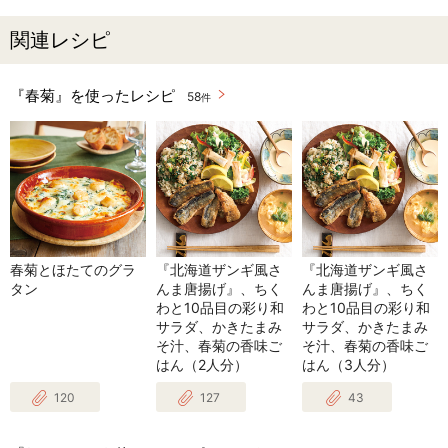
関連レシピ
『春菊』を使ったレシピ
58
件
春菊とほたてのグラ
『北海道ザンギ風さ
『北海道ザンギ風さ
タン
んま唐揚げ』、ちく
んま唐揚げ』、ちく
わと10品目の彩り和
わと10品目の彩り和
サラダ、かきたまみ
サラダ、かきたまみ
そ汁、春菊の香味ご
そ汁、春菊の香味ご
はん（2人分）
はん（3人分）
120
127
43