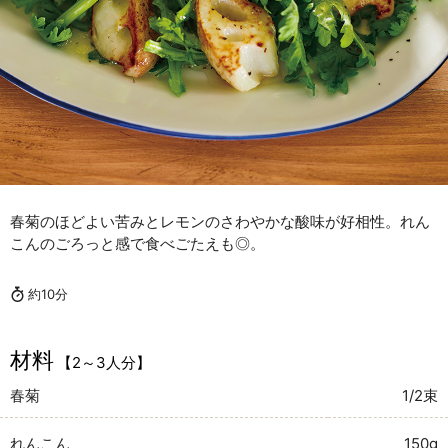
春菊のほどよい苦みとレモンのさわやかな酸味が好相性。れん
こんのごろっと感で食べごたえも◎。
約10分
材料
【2～3人分】
春菊
1/2束
れんこん
150g