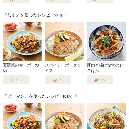
『なす』を使ったレシピ
551
件
夏野菜のマーボー炒
スパイシーポークラ
豚肉と揚げなすのせ
め
イス
ごはん
33
5
56
『ピーマン』を使ったレシピ
1017
件