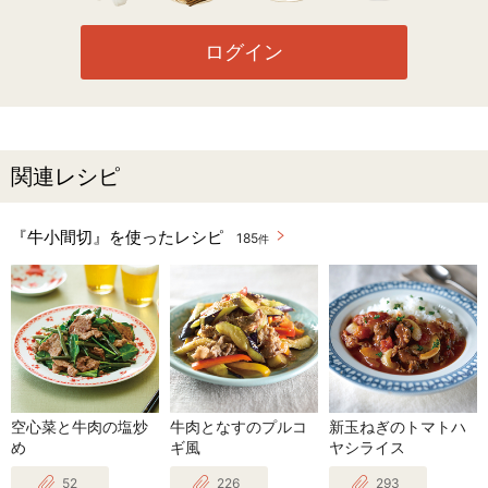
ログイン
関連レシピ
『牛小間切』を使ったレシピ
185
件
空心菜と牛肉の塩炒
牛肉となすのプルコ
新玉ねぎのトマトハ
め
ギ風
ヤシライス
52
226
293