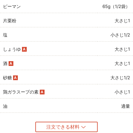
ピーマン
65g（1/2袋）
片栗粉
大さじ1
塩
小さじ1/2
しょうゆ
大さじ1
A
酒
大さじ1
A
砂糖
大さじ1/2
A
鶏ガラスープの素
小さじ1
A
油
適量
注文できる材料