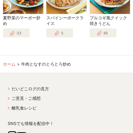
夏野菜のマーボー炒
スパイシーポークラ
プルコギ風クイック
め
イス
焼きうどん
33
5
65
ホーム
牛肉となすのとろとろ炒め
だいどこログの見方
ご意見・ご感想
離乳食レシピ
SNSでも情報を配信中！