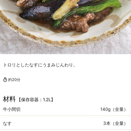
トロリとしたなすにうまみじんわり。
約20分
材料
【保存容器：1.2L】
牛小間切
140g（全量）
なす
3本（全量）