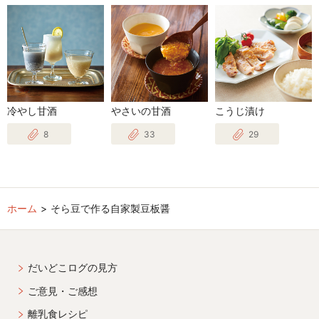
冷やし甘酒
やさいの甘酒
こうじ漬け
8
33
29
ホーム
そら豆で作る自家製豆板醤
だいどこログの見方
ご意見・ご感想
離乳食レシピ