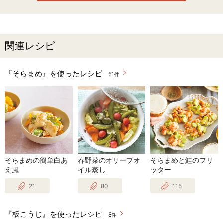
関連レシピ
『そらまめ』を使ったレシピ
51
件
そらまめの簡単白あ
春野菜のオリーブオ
そらまめと鮭のフリ
え風
イル蒸し
ッター
21
80
115
『板こうじ』を使ったレシピ
8
件