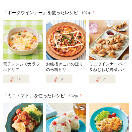
『ポークウインナー』を使ったレシピ
192
件
電子レンジでカラフ
お絵描きこいのぼり
ミニウインナーパイ
ルドリア
の米粉ピザ
＆ねじねじ野菜パイ
14
8
71
『ミニトマト』を使ったレシピ
632
件