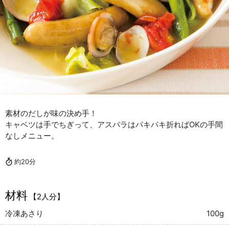
素材のだしが味の決め手！
キャベツは手でちぎって、アスパラはパキパキ折ればOKの手間
なしメニュー。
約20分
材料
【2人分】
冷凍あさり
100g