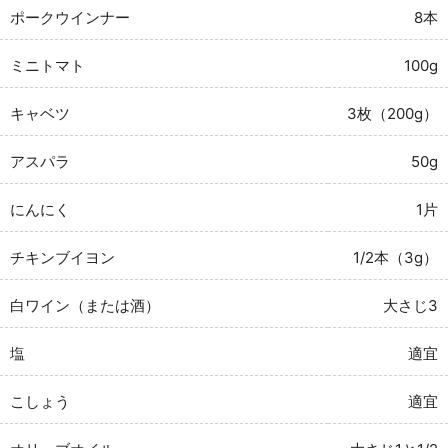
ポークウインナー
8本
ミニトマト
100g
キャベツ
3枚（200g）
アスパラ
50g
にんにく
1片
チキンブイヨン
1/2本（3g）
白ワイン（または酒）
大さじ3
塩
適宜
こしょう
適宜