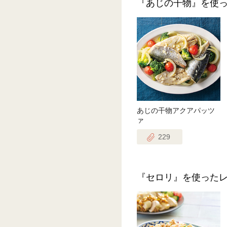
『あじの干物』を使
あじの干物アクアパッツ
ァ
229
『セロリ』を使った