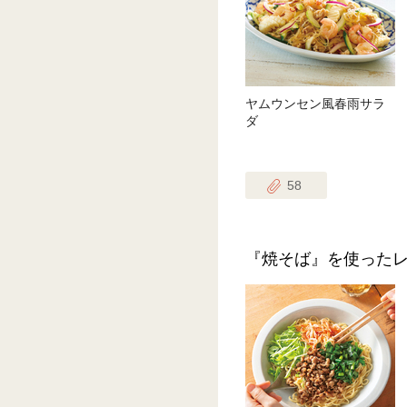
ヤムウンセン風春雨サラ
ダ
58
『焼そば』を使った