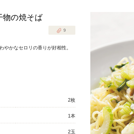
干物の焼そば
じのときめき時間
副菜
9
まれの野菜レシピ
汁物
1歳半からの幼児食
お弁当
わやかなセロリの香りが好相性。
はん
はんセット（2人分）
おやつ・デザート
はんセット（3人分）
き肉魚菜菜セット
2枚
らない平日ごはん
1本
プ
飛田和緒さんレシピ
探す
豚肉
2玉