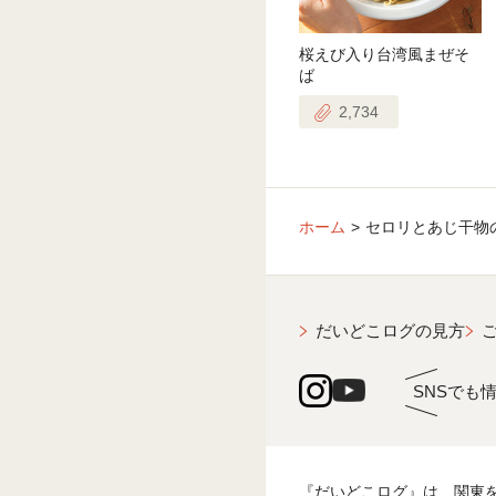
桜えび入り台湾風まぜそ
ば
2,734
ホーム
セロリとあじ干物
だいどこログの見方
SNSでも
『だいどこログ』は、関東