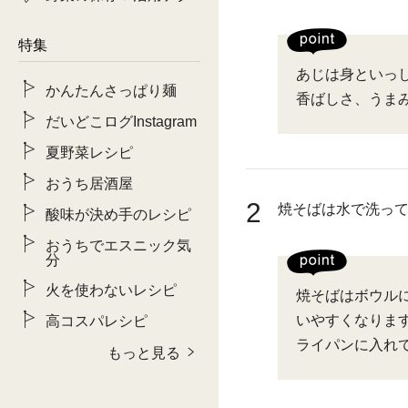
特集
あじは身といっ
かんたんさっぱり麺
香ばしさ、うま
だいどこログInstagram
夏野菜レシピ
おうち居酒屋
2
焼そばは水で洗っ
酸味が決め手のレシピ
おうちでエスニック気
分
火を使わないレシピ
焼そばはボウル
いやすくなりま
高コスパレシピ
ライパンに入れ
もっと見る