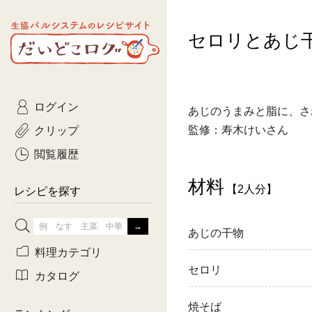
生協パルシステムのレシピ
セロリとあじ
コトコト
サイト
主菜
ひとさ
だいどこログ
サラダ・あえもの
農家生
Kinari
ログイン
常備菜・作りおき
おきらくだ
あじのうまみと脂に、さ
yumyumいっしょご
クリップ
監修：寿木けいさん
おつまみ
3日分ご
ぷれーんぺいじ
閲覧履歴
3日分ご
材料
【2人分】
乾物屋さん
レシピを探す
つくりお
あじの干物
がんば
料理カテゴリ
セロリ
有賀薫さんのスー
カタログ
牛肉
焼そば