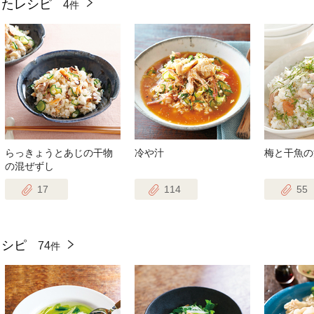
ったレシピ
4
件
らっきょうとあじの干物
冷や汁
梅と干魚の
の混ぜずし
17
114
55
レシピ
74
件