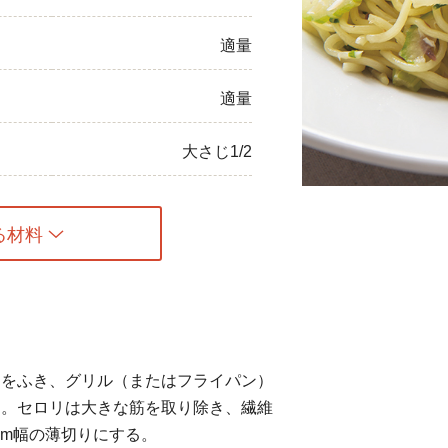
ひき肉
適量
アスパラガス
適量
なす
大さじ1/2
たまねぎ
る材料
けをふき、グリル（またはフライパン）
す。セロリは大きな筋を取り除き、繊維
mm幅の薄切りにする。