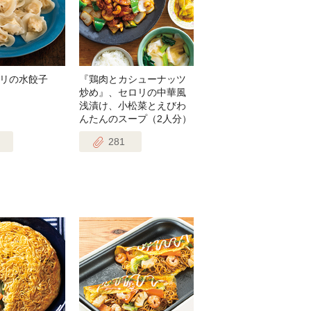
リの水餃子
『鶏肉とカシューナッツ
炒め』、セロリの中華風
浅漬け、小松菜とえびわ
んたんのスープ（2人分）
281