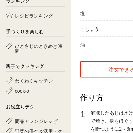
ランキング
鶏肉
塩
レシピランキング
魚
こしょう
手づくりを楽しむ
ピーマン
油
ひとさじのときめき時
間
トマト
親子でクッキング
注文でき
わくわくキッチン
cook-o
作り方
お役立ちテク
1
解凍したあじは水
で焼き、身をほぐ
商品アレンジレシピ
を断つように2～3
野菜の保存＆活用テク