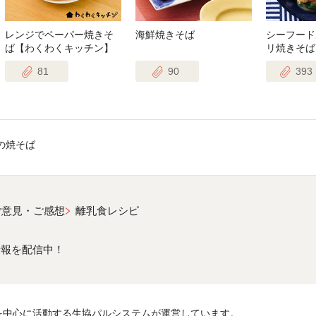
レンジでペーパー焼きそ
海鮮焼きそば
シーフード
ば【わくわくキッチン】
リ焼きそば
81
90
393
の焼そば
ご意見・ご感想
離乳食レシピ
情報を配信中！
を中心に活動する生協パルシステムが運営しています。