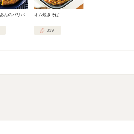
あんのパリパ
オム焼きそば
339