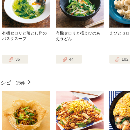
有機セロリと落とし卵の
有機セロリと桜えびのあ
えびとセロ
パスタスープ
えうどん
35
44
182
レシピ
15
件