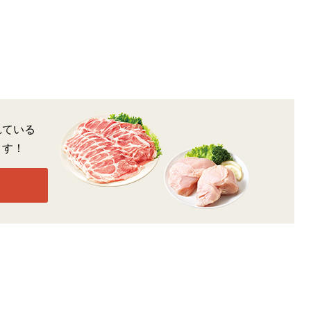
れている
ます！