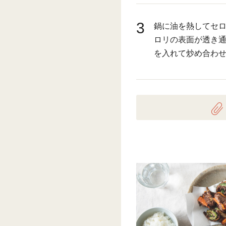
3
鍋に油を熱してセ
ロリの表面が透き
を入れて炒め合わ