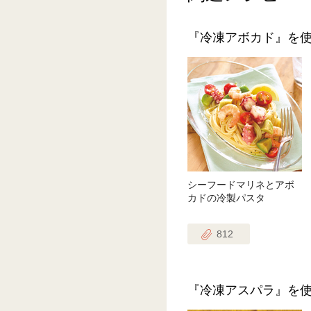
『冷凍アボカド』を
シーフードマリネとアボ
カドの冷製パスタ
812
『冷凍アスパラ』を