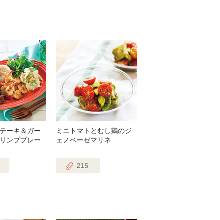
テーキ＆ガー
ミニトマトとむし鶏のジ
リンププレー
ェノベーゼマリネ
215