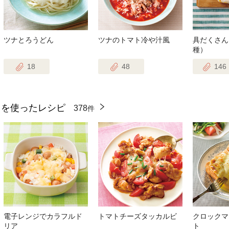
ツナとろうどん
ツナのトマト冷や汁風
具だくさん
種）
18
48
146
』を使ったレシピ
378
件
電子レンジでカラフルド
トマトチーズタッカルビ
クロックマ
リア
ト