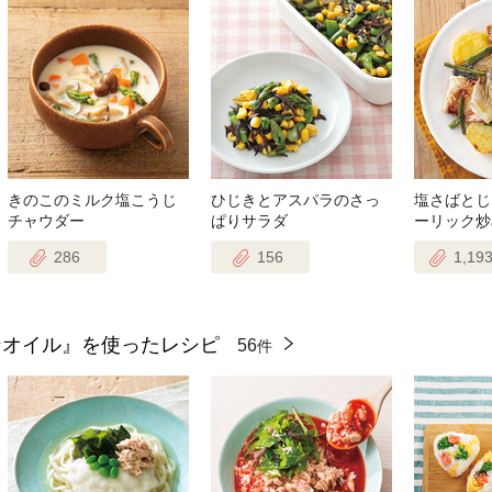
きのこのミルク塩こうじ
ひじきとアスパラのさっ
塩さばとじ
チャウダー
ぱりサラダ
ーリック炒
286
156
1,19
ンオイル』を使ったレシピ
56
件