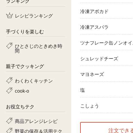
ランキング
鶏肉
冷凍アボカド
レシピランキング
魚
冷凍アスパラ
手づくりを楽しむ
ピーマン
ツナフレーク缶ノンオイ
ひとさじのときめき時
間
トマト
シュレッドチーズ
親子でクッキング
マヨネーズ
わくわくキッチン
塩
cook-o
こしょう
お役立ちテク
商品アレンジレシピ
注文でき
野菜の保存＆活用テク