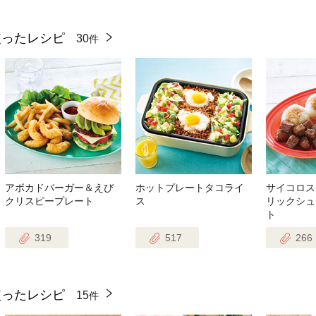
使ったレシピ
30
件
アボカドバーガー＆えび
ホットプレートタコライ
サイコロス
クリスピープレート
ス
リックシュ
ト
319
517
266
使ったレシピ
15
件