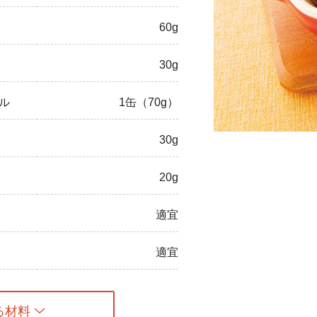
ひき肉
60g
アスパラガス
30g
なす
ル
1缶（70g）
たまねぎ
30g
20g
適宜
適宜
る材料