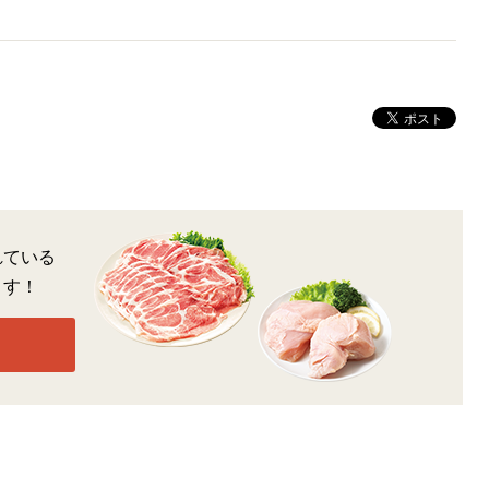
れている
ます！