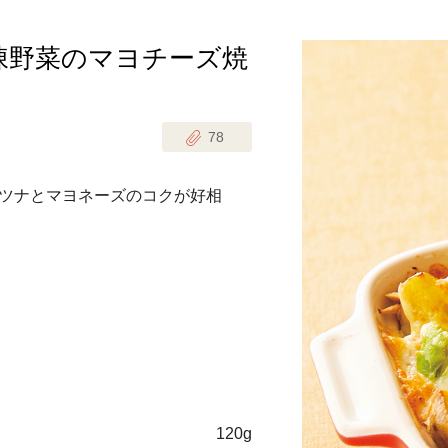
凍野菜のマヨチーズ焼
じのときめき時間
副菜
まれの野菜レシピ
汁物
78
1歳半からの幼児食
お弁当
はん
ツナとマヨネーズのコクが好相
はんセット（2人分）
おやつ・デザート
はんセット（3人分）
き肉魚菜菜セット
らない平日ごはん
プ
飛田和緒さんレシピ
探す
120g
豚肉