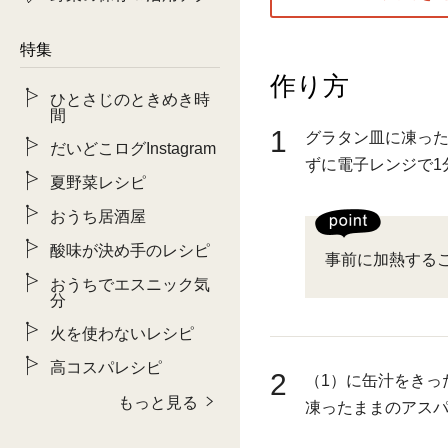
特集
作り方
ひとさじのときめき時
間
1
グラタン皿に凍っ
だいどこログInstagram
ずに電子レンジで1
夏野菜レシピ
おうち居酒屋
酸味が決め手のレシピ
事前に加熱する
おうちでエスニック気
分
火を使わないレシピ
高コスパレシピ
2
（1）に缶汁をきっ
もっと見る
凍ったままのアス