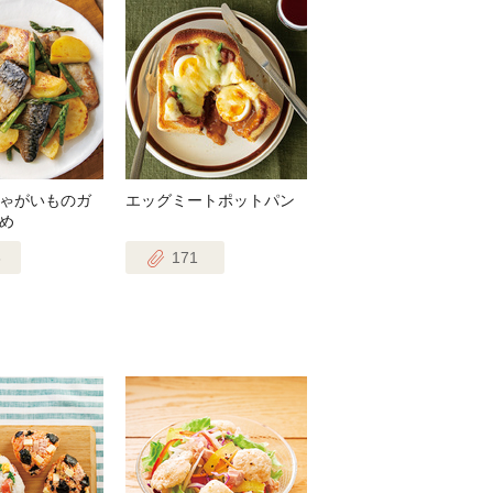
ゃがいものガ
エッグミートポットパン
め
3
171