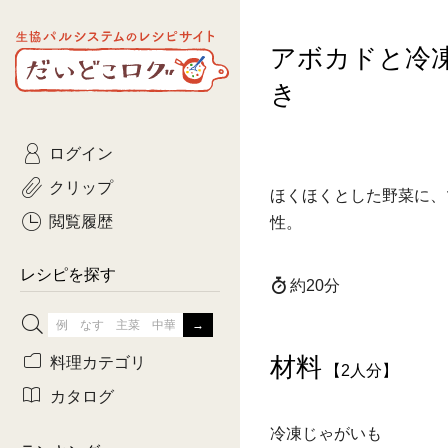
生協パルシステムのレシピ
アボカドと冷
コトコト
サイト
主菜
ひとさ
だいどこログ
き
サラダ・あえもの
農家生
Kinari
ログイン
常備菜・作りおき
おきらくだ
yumyumいっしょご
クリップ
ほくほくとした野菜に、
おつまみ
3日分ご
ぷれーんぺいじ
閲覧履歴
性。
3日分ご
乾物屋さん
レシピを探す
約20分
つくりお
がんば
材料
料理カテゴリ
【2人分】
有賀薫さんのスー
カタログ
冷凍じゃがいも
牛肉