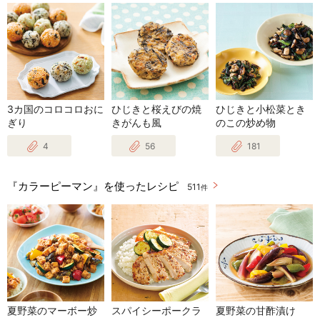
3カ国のコロコロおに
ひじきと桜えびの焼
ひじきと小松菜とき
ぎり
きがんも風
のこの炒め物
4
56
181
『カラーピーマン』を使ったレシピ
511
件
夏野菜のマーボー炒
スパイシーポークラ
夏野菜の甘酢漬け