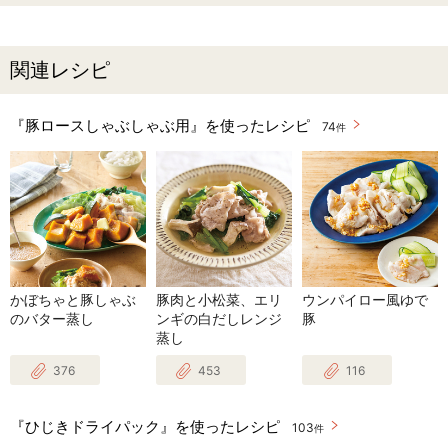
関連レシピ
『豚ロースしゃぶしゃぶ用』を使ったレシピ
74
件
かぼちゃと豚しゃぶ
豚肉と小松菜、エリ
ウンパイロー風ゆで
のバター蒸し
ンギの白だしレンジ
豚
蒸し
376
453
116
『ひじきドライパック』を使ったレシピ
103
件