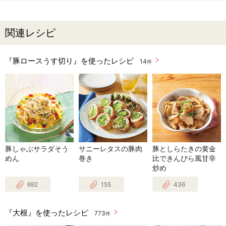
関連レシピ
『豚ロースうす切り』を使ったレシピ
14
件
豚しゃぶサラダそう
サニーレタスの豚肉
豚としらたきの黄金
めん
巻き
比できんぴら風甘辛
炒め
692
155
436
『大根』を使ったレシピ
773
件