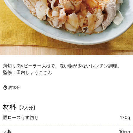
薄切り肉×ピーラー大根で、洗い物が少ないレンチン調理。
監修：田内しょうこさん
約10分
材料
【2人分】
豚ロースうす切り
170g
大根
10cm