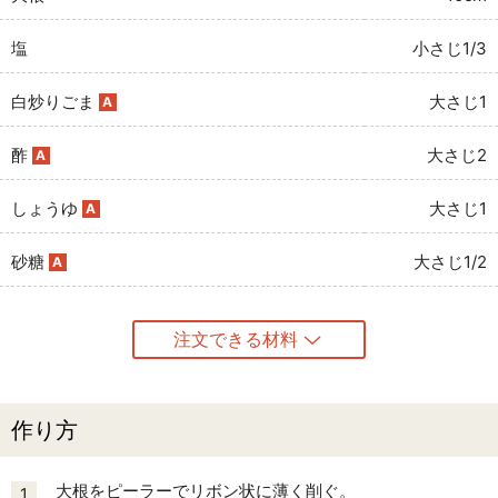
塩
小さじ1/3
白炒りごま
大さじ1
A
酢
大さじ2
A
しょうゆ
大さじ1
A
砂糖
大さじ1/2
A
注文できる材料
作り方
大根をピーラーでリボン状に薄く削ぐ。
1