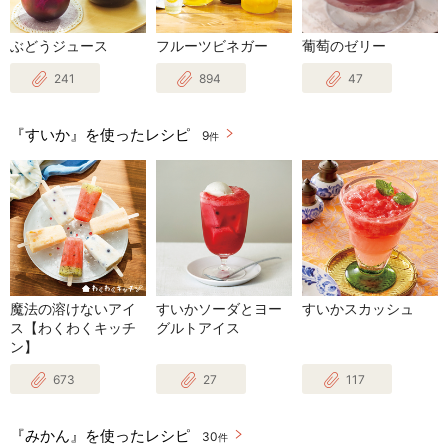
ぶどうジュース
フルーツビネガー
葡萄のゼリー
241
894
47
『すいか』を使ったレシピ
9
件
魔法の溶けないアイ
すいかソーダとヨー
すいかスカッシュ
ス【わくわくキッチ
グルトアイス
ン】
673
27
117
『みかん』を使ったレシピ
30
件