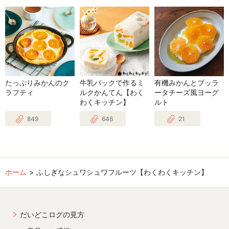
たっぷりみかんのク
牛乳パックで作るミ
有機みかんとブッラ
ラフティ
ルクかんてん【わく
ータチーズ風ヨーグ
わくキッチン】
ルト
849
646
21
ホーム
ふしぎなシュワシュワフルーツ【わくわくキッチン】
だいどこログの見方