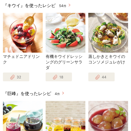
『キウイ』を使ったレシピ
54
件
マチェドニアドリン
有機キウイドレッシ
蒸しかきとキウイの
ク
ングのグリーンサラ
コンソメジュレがけ
ダ
32
18
44
『巨峰』を使ったレシピ
4
件