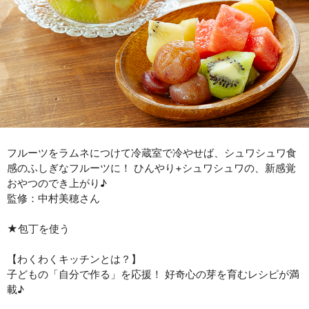
フルーツをラムネにつけて冷蔵室で冷やせば、シュワシュワ食
感のふしぎなフルーツに！ ひんやり+シュワシュワの、新感覚
おやつのでき上がり♪
監修：中村美穂さん
★包丁を使う
【わくわくキッチンとは？】
子どもの「自分で作る」を応援！ 好奇心の芽を育むレシピが満
載♪