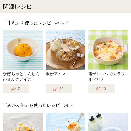
関連レシピ
『牛乳』を使ったレシピ
435
件
かぼちゃとにんじん
米粉アイス
電子レンジでカラフ
のミルクアイス
ルドリア
7
58
13
『みかん缶』を使ったレシピ
9
件