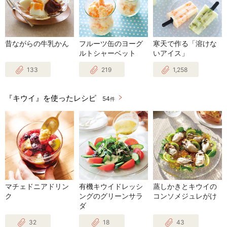
昔ながらの牛乳かん
フルーツ缶のヨーグ
寒天で作る「溶けな
ルトシャーベット
いアイス」
133
219
1,258
『キウイ』を使ったレシピ
54
件
マチェドニアドリン
有機キウイドレッシ
蒸しかきとキウイの
ク
ングのグリーンサラ
コンソメジュレがけ
ダ
32
18
43