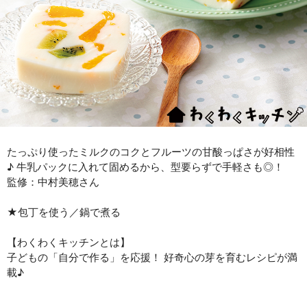
たっぷり使ったミルクのコクとフルーツの甘酸っぱさが好相性
♪ 牛乳パックに入れて固めるから、型要らずで手軽さも◎！
監修：中村美穂さん
★包丁を使う／鍋で煮る
【わくわくキッチンとは】
子どもの「自分で作る」を応援！ 好奇心の芽を育むレシピが満
載♪