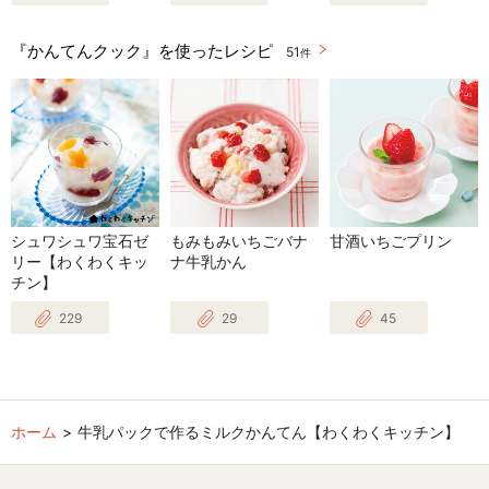
『かんてんクック』を使ったレシピ
51
件
シュワシュワ宝石ゼ
もみもみいちごバナ
甘酒いちごプリン
リー【わくわくキッ
ナ牛乳かん
チン】
229
29
45
ホーム
牛乳パックで作るミルクかんてん【わくわくキッチン】