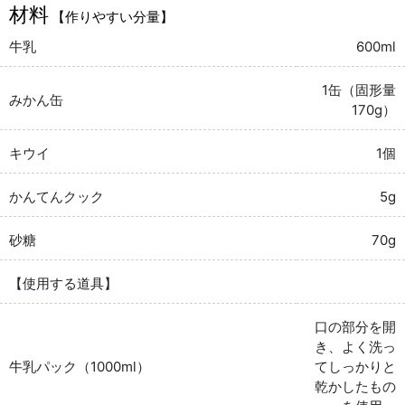
材料
【作りやすい分量】
牛乳
600ml
1缶（固形量
みかん缶
170g）
キウイ
1個
かんてんクック
5g
砂糖
70g
【使用する道具】
口の部分を開
き、よく洗っ
牛乳パック（1000ml）
てしっかりと
乾かしたもの