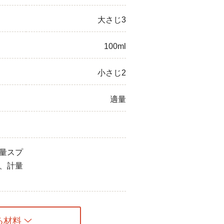
大さじ3
100ml
小さじ2
適量
量スプ
、計量
る材料