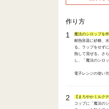
作り方
1
魔法のシロップを
耐熱容器に砂糖、水
る。ラップをせずに
熱して混ぜる。さら
し、「魔法のシロ
電子レンジの使い
2
【まろやかミルク
コップに「魔法のシ