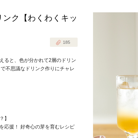
リンク【わくわくキッ
じのときめき時間
副菜
まれの野菜レシピ
汁物
185
1歳半からの幼児食
お弁当
はん
えると、色が分かれて2層のドリン
はんセット（2人分）
おやつ・デザート
ちで不思議なドリンク作りにチャレ
はんセット（3人分）
き肉魚菜菜セット
らない平日ごはん
？】
プ
飛田和緒さんレシピ
を応援！ 好奇心の芽を育むレシピ
探す
豚肉