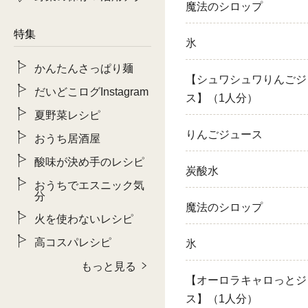
魔法のシロップ
特集
氷
かんたんさっぱり麺
【シュワシュワりんごジ
だいどこログInstagram
ス】（1人分）
夏野菜レシピ
りんごジュース
おうち居酒屋
酸味が決め手のレシピ
炭酸水
おうちでエスニック気
分
魔法のシロップ
火を使わないレシピ
高コスパレシピ
氷
もっと見る
【オーロラキャロっとジ
ス】（1人分）