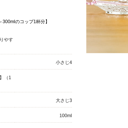
ひき肉
～300mlのコップ1杯分】
アスパラガス
なす
りやす
たまねぎ
小さじ4
】（1
大さじ3
100ml