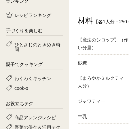
ランキング
鶏肉
レシピランキング
材料
【各1人分・250
魚
手づくりを楽しむ
ピーマン
【魔法のシロップ】（作
ひとさじのときめき時
い分量）
間
トマト
砂糖
親子でクッキング
わくわくキッチン
【まろやかミルクティー
人分）
cook-o
ジャワティー
お役立ちテク
牛乳
商品アレンジレシピ
野菜の保存＆活用テク