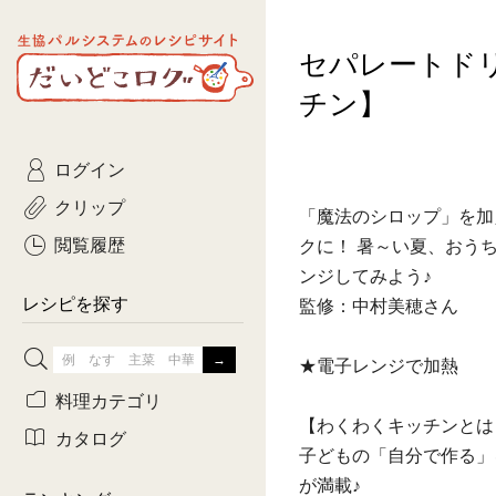
生協パルシステムのレシピ
セパレートド
コトコト
サイト
主菜
ひとさ
だいどこログ
チン】
サラダ・あえもの
農家生
Kinari
ログイン
常備菜・作りおき
おきらくだ
yumyumいっしょご
クリップ
「魔法のシロップ」を加
おつまみ
3日分ご
ぷれーんぺいじ
閲覧履歴
クに！ 暑～い夏、おう
ンジしてみよう♪
3日分ご
乾物屋さん
レシピを探す
監修：中村美穂さん
つくりお
★電子レンジで加熱
がんば
料理カテゴリ
【わくわくキッチンとは
有賀薫さんのスー
カタログ
子どもの「自分で作る」
牛肉
が満載♪