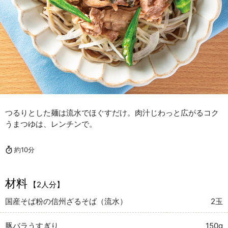
つるりとした麺は流水でほぐすだけ。肉汁じわっと広がるコク
うまつゆは、レンチンで。
約10分
材料
【2人分】
国産そば粉の信州ざるそば（流水）
2玉
豚バラうすぎり
150g