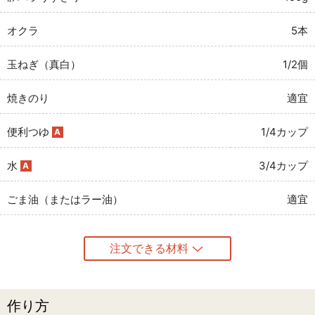
オクラ
5本
玉ねぎ（真白）
1/2個
焼きのり
適宜
便利つゆ
1/4カップ
A
水
3/4カップ
A
ごま油（またはラー油）
適宜
注文できる材料
作り方