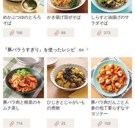
めかぶつゆのとろろ
かき揚げ混ぜそば
しらすと油揚げのサ
そば
ラダそば
156
89
373
『豚バラうすぎり』を使ったレシピ
6
件
豚バラ肉と根菜のキ
ひじきとじゃがいも
豚バラ肉だんごと人
ムチ蒸し
の煮物
参の包丁要らずなマ
ヨソテー
714
22
159