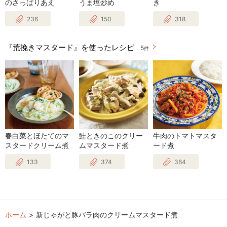
のさっぱりあえ
うま塩炒め
き
236
150
318
『荒挽きマスタード』を使ったレシピ
5
件
春白菜とほたてのマ
鮭ときのこのクリー
牛肉のトマトマスタ
スタードクリーム煮
ムマスタード煮
ード煮
133
374
364
ホーム
新じゃがと豚バラ肉のクリームマスタード煮