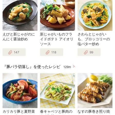
えびと新じゃがのに
新じゃがいものフラ
さわらとじゃがい
んにく醤油炒め
イドポテト アイオリ
も、ブロッコリーの
ソース
塩バター炒め
147
118
99
『豚バラ切落し』を使ったレシピ
129
件
カリカリ豚と夏野菜
春キャベツと豚肉の
なすの豚巻き照り焼