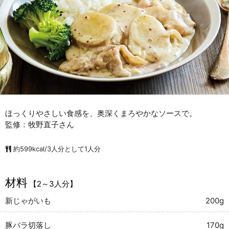
ほっくりやさしい食感を、奥深くまろやかなソースで。
監修：牧野直子さん
約599kcal/3人分として1人分
材料
【2～3人分】
新じゃがいも
200g
豚バラ切落し
170g