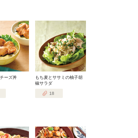
チーズ丼
もち麦とササミの柚子胡
椒サラダ
18