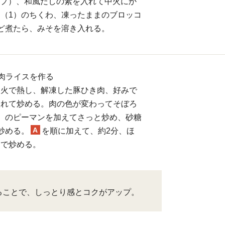
カップ）、和風だしの素を入れて中火にか
（1）のちくわ、凍ったままのブロッコ
ど煮たら、みそを溶き入れる。
肉ライスを作る
中火で熱し、解凍した豚ひき肉、好みで
入れて炒める。肉の色が変わってそぼろ
）のピーマンを加えてさっと炒め、砂糖
A
炒める。
を順に加えて、約2分、ほ
まで炒める。
ることで、しっとり感とコクがアップ。