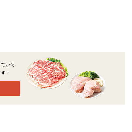
れている
ます！