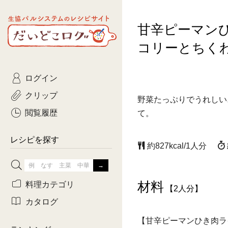
生協パルシステムのレシピ
甘辛ピーマン
コトコト
サイト
主菜
ひとさ
だいどこログ
コリーとちく
サラダ・あえもの
農家生
Kinari
ログイン
常備菜・作りおき
おきらくだ
yumyumいっしょご
クリップ
野菜たっぷりでうれしい
おつまみ
3日分ご
ぷれーんぺいじ
閲覧履歴
て。
3日分ご
乾物屋さん
レシピを探す
約827kcal/1人分
つくりお
がんば
材料
料理カテゴリ
【2人分】
有賀薫さんのスー
カタログ
【甘辛ピーマンひき肉ラ
牛肉