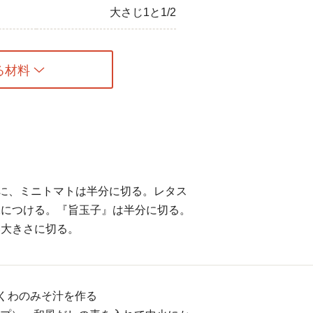
大さじ1と1/2
る材料
m角に、ミニトマトは半分に切る。レタス
水につける。『旨玉子』は半分に切る。
い大きさに切る。
くわのみそ汁を作る