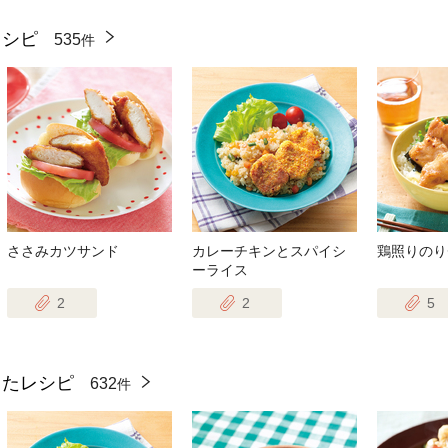
レシピ
535
件
ささみカツサンド
カレーチキンとスパイシ
鶏照りのり
ーライス
2
2
5
ったレシピ
632
件