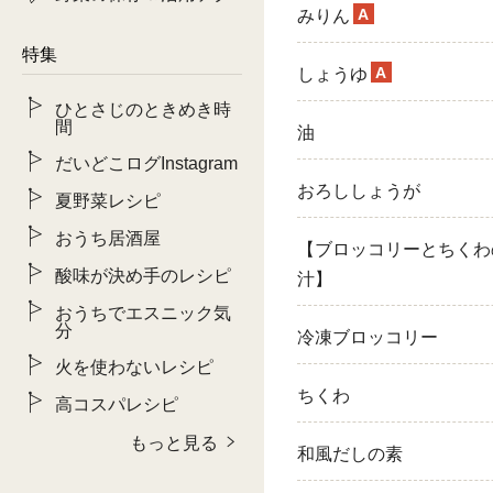
A
みりん
特集
A
しょうゆ
ひとさじのときめき時
間
油
だいどこログInstagram
おろししょうが
夏野菜レシピ
おうち居酒屋
【ブロッコリーとちくわ
酸味が決め手のレシピ
汁】
おうちでエスニック気
分
冷凍ブロッコリー
火を使わないレシピ
ちくわ
高コスパレシピ
もっと見る
和風だしの素