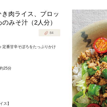
ひき肉ライス、ブロッ
じのときめき時間
副菜
わのみそ汁（2人分）
まれの野菜レシピ
汁物
84
1歳半からの幼児食
お弁当
はん
♪ 定番甘辛そぼろをたっぷりかけ
はんセット（2人分）
おやつ・デザート
はんセット（3人分）
約25分
き肉魚菜菜セット
らない平日ごはん
プ
飛田和緒さんレシピ
探す
イス】
豚肉