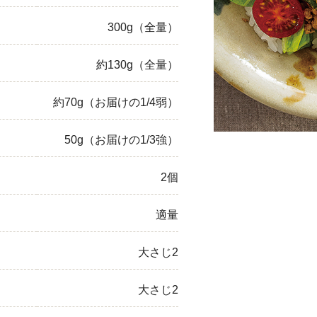
ひき肉
300g（全量）
アスパラガス
約130g（全量）
なす
約70g（お届けの1/4弱）
たまねぎ
50g（お届けの1/3強）
2個
適量
大さじ2
大さじ2