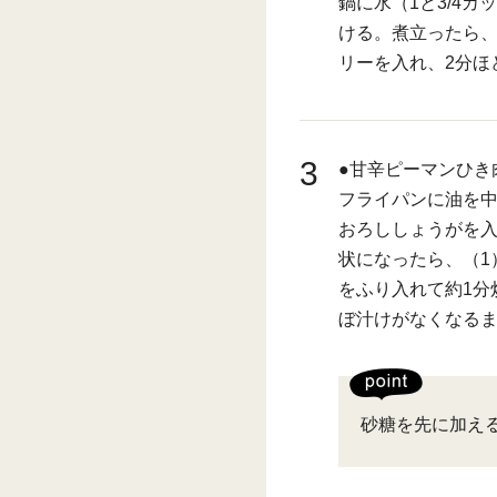
鍋に水（1と3/4
ける。煮立ったら、
リーを入れ、2分ほ
3
●甘辛ピーマンひき
フライパンに油を
おろししょうがを
状になったら、（1
をふり入れて約1分
ぼ汁けがなくなる
砂糖を先に加え