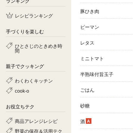
ランキング
鶏肉
豚ひき肉
レシピランキング
魚
ピーマン
手づくりを楽しむ
ピーマン
レタス
ひとさじのときめき時
間
トマト
ミニトマト
親子でクッキング
半熟味付旨玉子
わくわくキッチン
ごはん
cook-o
砂糖
お役立ちテク
商品アレンジレシピ
A
酒
野菜の保存＆活用テク