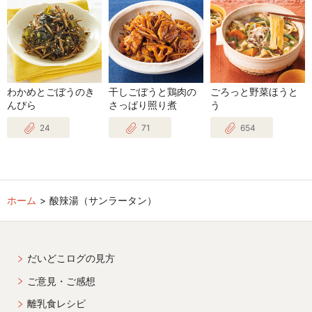
わかめとごぼうのき
干しごぼうと鶏肉の
ごろっと野菜ほうと
んぴら
さっぱり照り煮
う
24
71
654
ホーム
酸辣湯（サンラータン）
だいどこログの見方
ご意見・ご感想
離乳食レシピ