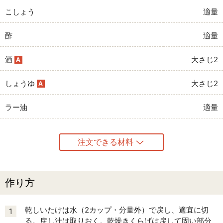
こしょう
適量
酢
適量
酒
大さじ2
A
しょうゆ
大さじ2
A
ラー油
適量
注文できる材料
作り方
乾しいたけは水（2カップ・分量外）で戻し、適宜に切
1
る。戻し汁は取りおく。乾燥きくらげは戻して固い部分