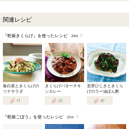
関連レシピ
『乾燥きくらげ』を使ったレシピ
36
件
春白菜ときくらげの
きくらげバターチキ
若芽ひじきときくら
ツナサラダ
ンカレー
げのラー油ぽん酢
11
23
67
『乾燥ごぼう』を使ったレシピ
20
件