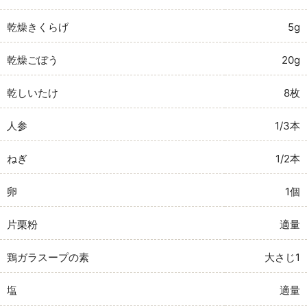
乾燥きくらげ
5g
乾燥ごぼう
20g
乾しいたけ
8枚
人参
1/3本
ねぎ
1/2本
卵
1個
片栗粉
適量
鶏ガラスープの素
大さじ1
塩
適量