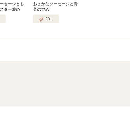
ーセージとも
おさかなソーセージと青
スター炒め
菜の炒め
201