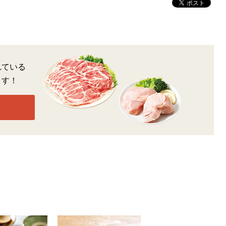
れている
ます！