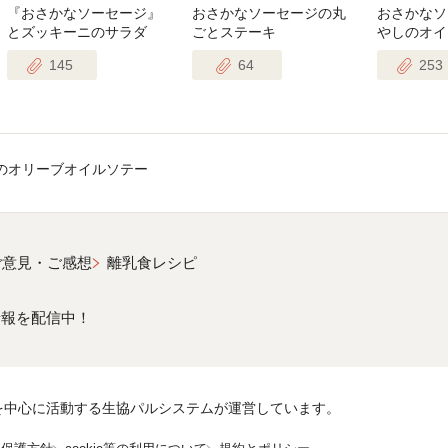
『おさかなソーセージ』
おさかなソーセージの丸
おさかなソ
とズッキーニのサラダ
ごとステーキ
やしのオイ
145
64
253
のオリーブオイルソテー
ご意見・ご感想
離乳食レシピ
情報を配信中！
を中心に活動する生協パルシステムが運営しています。