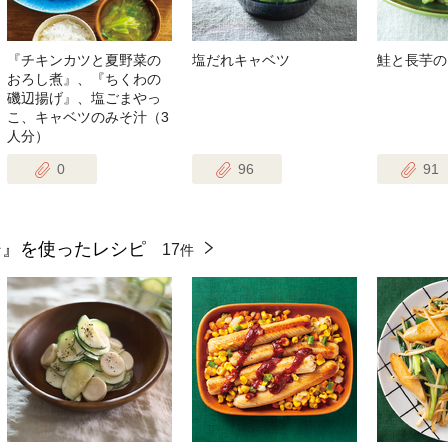
『チキンカツと夏野菜の
塩だれキャベツ
鮭と長芋の
おろし煮』、『ちくわの
磯辺揚げ』、塩ごまやっ
こ、キャベツのみそ汁（3
人分）
0
96
91
ジ』を使ったレシピ
17
件