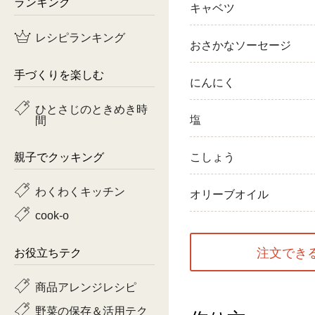
ランキング
キャベツ
鶏肉
レシピランキング
おさかなソーセージ
魚
手づくりを楽しむ
にんにく
ピーマン
ひとさじのときめき時
間
塩
トマト
親子でクッキング
こしょう
わくわくキッチン
オリーブオイル
cook-o
注文でき
お役立ちテク
商品アレンジレシピ
野菜の保存＆活用テク