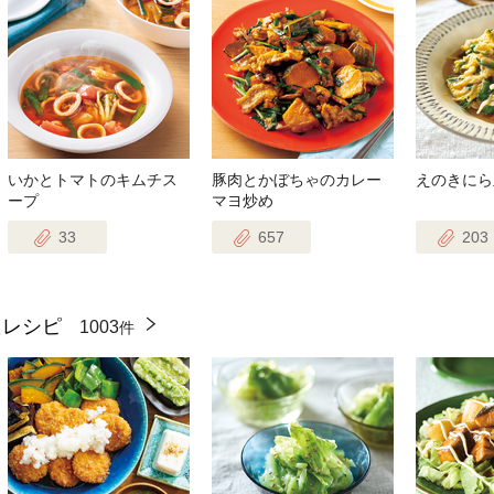
いかとトマトのキムチス
豚肉とかぼちゃのカレー
えのきにら
ープ
マヨ炒め
33
657
203
たレシピ
1003
件