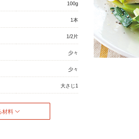
100g
ひき肉
1本
アスパラガス
1/2片
なす
たまねぎ
少々
少々
大さじ1
る材料