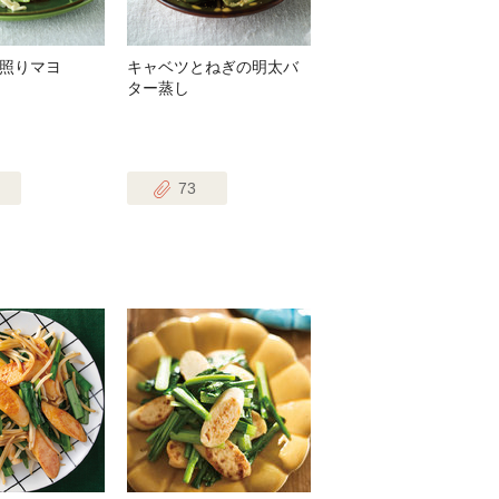
照りマヨ
キャベツとねぎの明太バ
ター蒸し
73