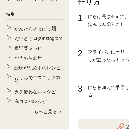
作り方
特集
1
にらは長さ4cmに
はみじん切りにし
かんたんさっぱり麺
だいどこログInstagram
夏野菜レシピ
2
フライパンにオリ
おうち居酒屋
りが立ったらキャ
酸味が決め手のレシピ
おうちでエスニック気
分
3
にらを加えて手早
火を使わないレシピ
る。
高コスパレシピ
もっと見る