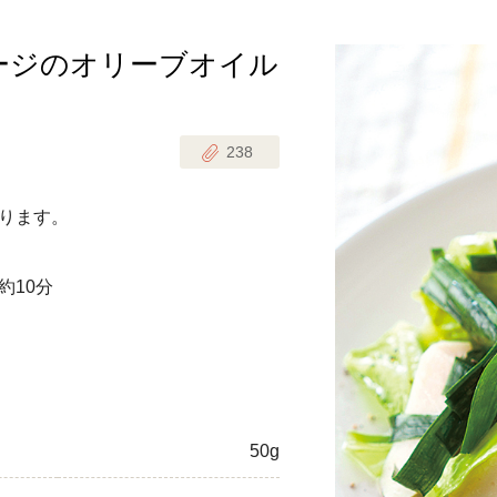
ージのオリーブオイル
じのときめき時間
副菜
まれの野菜レシピ
汁物
238
1歳半からの幼児食
お弁当
はん
ります。
はんセット（2人分）
おやつ・デザート
はんセット（3人分）
約10分
き肉魚菜菜セット
らない平日ごはん
プ
飛田和緒さんレシピ
50g
探す
豚肉