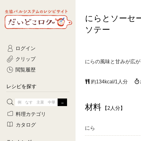
生協パルシステムのレシピ
にらとソーセ
コトコト
サイト
主菜
ひとさ
だいどこログ
ソテー
サラダ・あえもの
農家生
Kinari
ログイン
常備菜・作りおき
おきらくだ
yumyumいっしょご
クリップ
にらの風味と甘みが広が
おつまみ
3日分ご
ぷれーんぺいじ
閲覧履歴
3日分ご
約134kcal/1人分
乾物屋さん
レシピを探す
つくりお
材料
がんば
【2人分】
料理カテゴリ
有賀薫さんのスー
カタログ
にら
牛肉