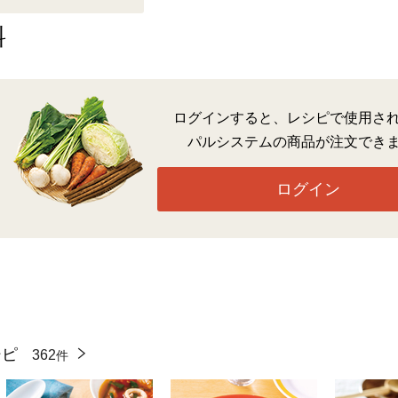
料
ログインすると、レシピで使用さ
パルシステムの商品が注文でき
ログイン
シピ
362
件