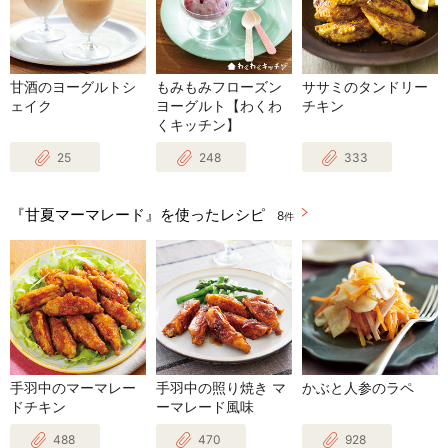
甘酒のヨーグルトシ
もみもみフローズン
ササミのタンドリー
ェイク
ヨーグルト【わくわ
チキン
くキッチン】
25
248
333
『甘夏マーマレード』を使ったレシピ
8
件
手羽中のマーマレー
手羽中の照り焼き マ
かぶと人参のラペ
ドチキン
ーマレード風味
488
470
928