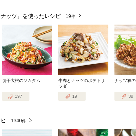
スナッツ』を使ったレシピ
19
件
切干大根のソムタム
牛肉とナッツのポテトサ
ナッツ衣の
ラダ
197
19
39
シピ
1340
件