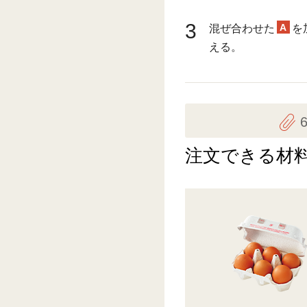
3
A
混ぜ合わせた
を
える。
注文できる材