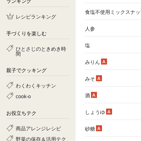
ランキング
鶏肉
食塩不使用ミックスナッ
レシピランキング
魚
人参
手づくりを楽しむ
ピーマン
塩
ひとさじのときめき時
間
トマト
A
みりん
親子でクッキング
A
みそ
わくわくキッチン
A
酒
cook-o
A
しょうゆ
お役立ちテク
商品アレンジレシピ
A
砂糖
野菜の保存＆活用テク