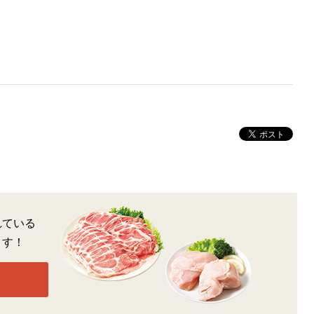
れている
ます！