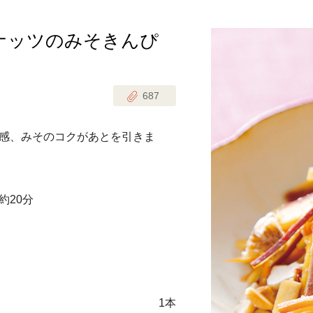
ナッツのみそきんぴ
じのときめき時間
副菜
まれの野菜レシピ
汁物
687
1歳半からの幼児食
お弁当
はん
感、みそのコクがあとを引きま
はんセット（2人分）
おやつ・デザート
はんセット（3人分）
約20分
き肉魚菜菜セット
らない平日ごはん
プ
飛田和緒さんレシピ
探す
1本
豚肉