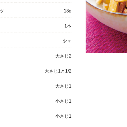
ひき肉
ツ
18g
アスパラガス
1本
なす
少々
たまねぎ
大さじ2
大さじ1と1/2
大さじ1
小さじ1
小さじ1