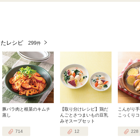
ったレシピ
299
件
豚バラ肉と根菜のキムチ
【取り分けレシピ】鶏だ
こんがり手
蒸し
んごとさつまいもの豆乳
こっくりコ
みそスープセット
714
12
228