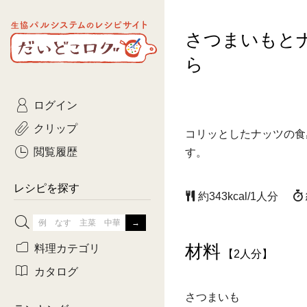
生協パルシステムのレシピ
さつまいもと
コトコト
サイト
主菜
ひとさ
だいどこログ
ら
サラダ・あえもの
農家生
Kinari
ログイン
常備菜・作りおき
おきらくだ
yumyumいっしょご
クリップ
コリッとしたナッツの食
おつまみ
3日分ご
ぷれーんぺいじ
閲覧履歴
す。
3日分ご
乾物屋さん
レシピを探す
約343kcal/1人分
つくりお
がんば
材料
料理カテゴリ
【2人分】
有賀薫さんのスー
カタログ
さつまいも
牛肉