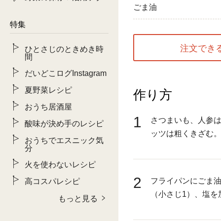
ごま油
特集
注文でき
ひとさじのときめき時
間
だいどこログInstagram
夏野菜レシピ
作り方
おうち居酒屋
1
さつまいも、人参
酸味が決め手のレシピ
ッツは粗くきざむ
おうちでエスニック気
分
火を使わないレシピ
2
フライパンにごま
高コスパレシピ
（小さじ1）、塩を
もっと見る