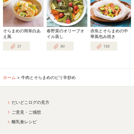
そらまめの簡単白あ
春野菜のオリーブオ
赤魚とそらまめの中
え風
イル蒸し
華風包み焼き
21
80
159
ホーム
牛肉とそらまめのピリ辛炒め
だいどこログの見方
ご意見・ご感想
離乳食レシピ