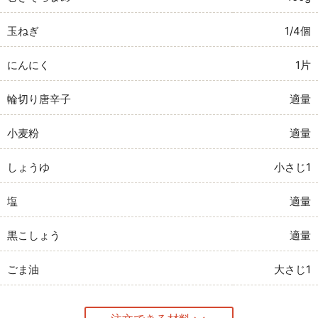
玉ねぎ
1/4個
にんにく
1片
輪切り唐辛子
適量
小麦粉
適量
しょうゆ
小さじ1
塩
適量
黒こしょう
適量
ごま油
大さじ1