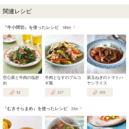
関連レシピ
『牛小間切』を使ったレシピ
185
件
空心菜と牛肉の塩炒
牛肉となすのプルコ
新玉ねぎのトマトハ
め
ギ風
ヤシライス
52
227
293
『むきそらまめ』を使ったレシピ
22
件