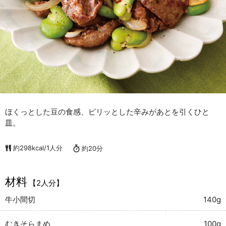
ほくっとした豆の食感、ピリッとした辛みがあとを引くひと
皿。
約298kcal/1人分
約20分
材料
【2人分】
牛小間切
140g
むきそらまめ
100g