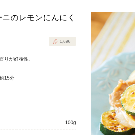
ーニのレモンにんにく
じのときめき時間
副菜
まれの野菜レシピ
汁物
1,696
1歳半からの幼児食
お弁当
はん
香りが好相性。
はんセット（2人分）
おやつ・デザート
はんセット（3人分）
約15分
き肉魚菜菜セット
らない平日ごはん
プ
飛田和緒さんレシピ
100g
探す
豚肉