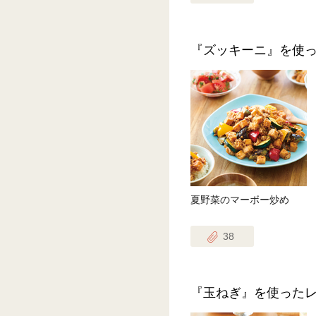
『ズッキーニ』を使
夏野菜のマーボー炒め
38
『玉ねぎ』を使った