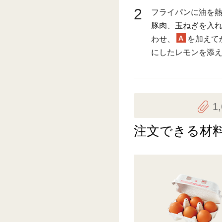
2
フライパンに油を
豚肉、玉ねぎを入
A
わせ、
を加えて
にしたレモンを添
1
注文できる材