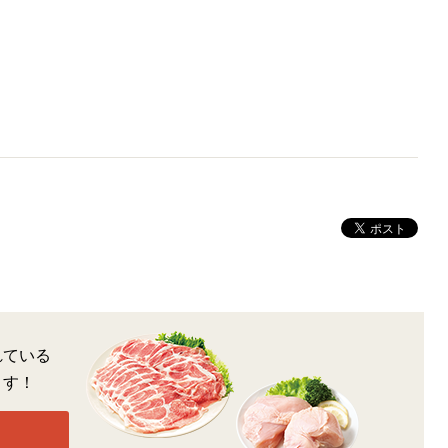
れている
ます！