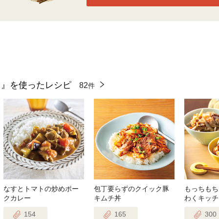
し』を使ったレシピ
82
件
なすとトマトの炒めポー
包丁要らずのクイック豚
もっちもち
クカレー
キムチ丼
わくキッチ
154
165
300