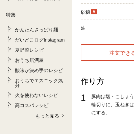
A
砂糖
特集
油
かんたんさっぱり麺
だいどこログInstagram
夏野菜レシピ
注文でき
おうち居酒屋
酸味が決め手のレシピ
作り方
おうちでエスニック気
分
火を使わないレシピ
1
豚肉は塩・こしょ
輪切りに、玉ねぎ
高コスパレシピ
にする。
もっと見る