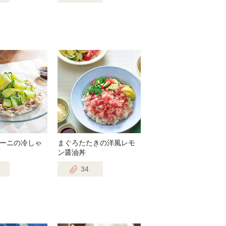
ーニの冷しゃ
まぐろたたきの洋風レモ
ン醤油丼
34