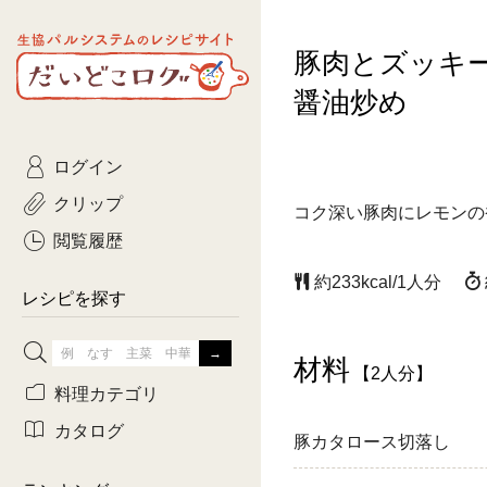
生協パルシステムのレシピ
豚肉とズッキ
コトコト
サイト
主菜
ひとさ
だいどこログ
醤油炒め
サラダ・あえもの
農家生
Kinari
ログイン
常備菜・作りおき
おきらくだ
yumyumいっしょご
クリップ
コク深い豚肉にレモンの
おつまみ
3日分ご
ぷれーんぺいじ
閲覧履歴
3日分ご
約233kcal/1人分
乾物屋さん
レシピを探す
つくりお
材料
がんば
【2人分】
料理カテゴリ
有賀薫さんのスー
カタログ
豚カタロース切落し
牛肉