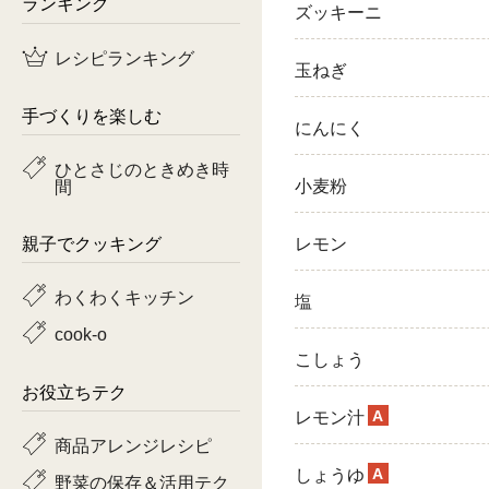
ランキング
ズッキーニ
鶏肉
レシピランキング
玉ねぎ
魚
手づくりを楽しむ
にんにく
ピーマン
ひとさじのときめき時
間
小麦粉
トマト
親子でクッキング
レモン
わくわくキッチン
塩
cook-o
こしょう
お役立ちテク
A
レモン汁
商品アレンジレシピ
A
しょうゆ
野菜の保存＆活用テク