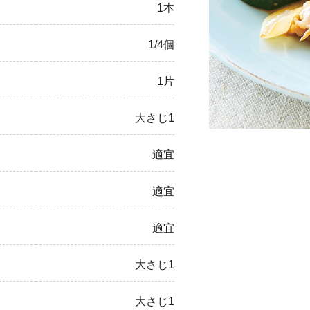
1本
ひき肉
1/4個
アスパラガス
1片
なす
たまねぎ
大さじ1
適宜
適宜
適宜
大さじ1
大さじ1