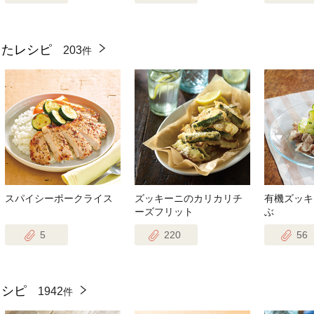
ったレシピ
203
件
スパイシーポークライス
ズッキーニのカリカリチ
有機ズッキ
ーズフリット
ぶ
5
220
56
レシピ
1942
件