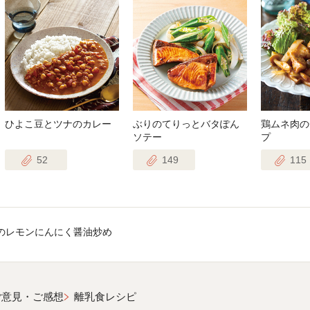
ひよこ豆とツナのカレー
ぶりのてりっとバタぽん
鶏ムネ肉の
ソテー
プ
52
149
115
のレモンにんにく醤油炒め
ご意見・ご感想
離乳食レシピ