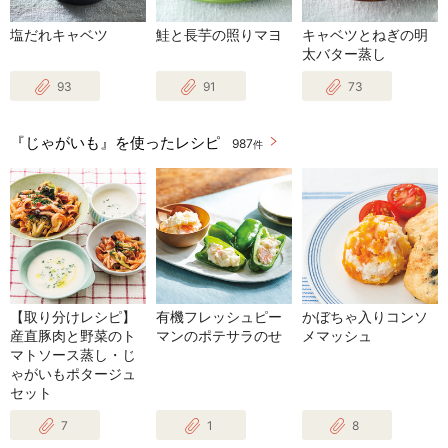
塩だれキャベツ
鮭と長芋の照りマヨ
キャベツとねぎの明
太バター蒸し
93
91
73
『じゃがいも』を使ったレシピ
987
件
【取り分けレシピ】
有機フレッシュピー
かぼちゃ入りコンソ
産直豚肉と野菜のト
マンのポテサラのせ
メマッシュ
マトソース蒸し・じ
ゃがいもポタージュ
セット
7
1
8