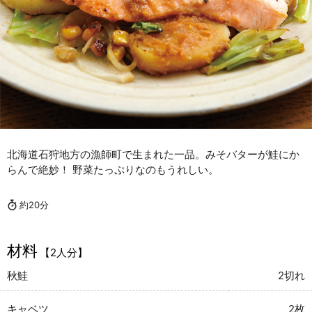
北海道石狩地方の漁師町で生まれた一品。みそバターが鮭にか
らんで絶妙！ 野菜たっぷりなのもうれしい。
約20分
材料
【2人分】
秋鮭
2切れ
キャベツ
2枚