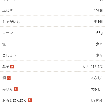
玉ねぎ
1/4個
じゃがいも
中1個
コーン
65g
塩
少々
こしょう
少々
みそ
大さじ1と1/2
A
酒
大さじ1
A
みりん
大さじ1
A
おろしにんにく
1/2片分
A