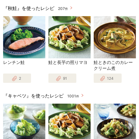
『秋鮭』を使ったレシピ
207
件
レンチン鮭
鮭と長芋の照りマヨ
鮭ときのこのカレー
クリーム煮
2
91
124
『キャベツ』を使ったレシピ
1001
件