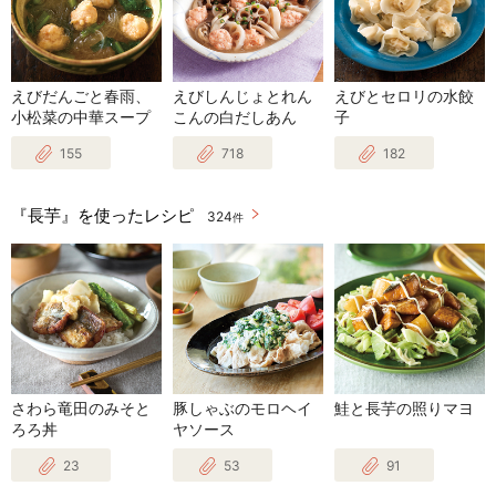
えびだんごと春雨、
えびしんじょとれん
えびとセロリの水餃
小松菜の中華スープ
こんの白だしあん
子
155
718
182
『長芋』を使ったレシピ
324
件
さわら竜田のみそと
豚しゃぶのモロヘイ
鮭と長芋の照りマヨ
ろろ丼
ヤソース
23
53
91