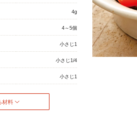
ひき肉
4g
アスパラガス
4～5個
なす
小さじ1
たまねぎ
小さじ1/4
小さじ1
る材料