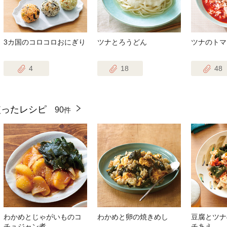
3カ国のコロコロおにぎり
ツナとろうどん
ツナのトマ
4
18
48
使ったレシピ
90
件
わかめとじゃがいものコ
わかめと卵の焼きめし
豆腐とツナ
チュジャン煮
チあえ