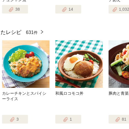
38
14
1,03
ったレシピ
631
件
カレーチキンとスパイシ
和風ロコモコ丼
豚肉と青菜
ーライス
3
1
81