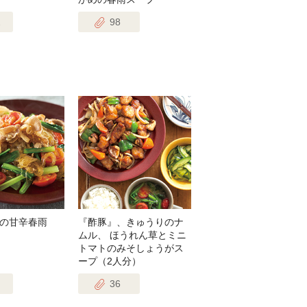
2
98
の甘辛春雨
『酢豚』、きゅうりのナ
ムル、 ほうれん草とミニ
トマトのみそしょうがス
ープ（2人分）
36