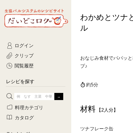
生協パルシステムのレシピ
わかめとツナ
コトコト
サイト
主菜
ひとさ
だいどこログ
ル
サラダ・あえもの
農家生
Kinari
ログイン
常備菜・作りおき
おきらくだ
yumyumいっしょご
クリップ
おなじみ食材でパパッと
おつまみ
3日分ご
ぷれーんぺいじ
閲覧履歴
プ♪
3日分ご
乾物屋さん
レシピを探す
約5分
つくりお
がんば
材料
料理カテゴリ
【2人分】
有賀薫さんのスー
カタログ
ツナフレーク缶
牛肉