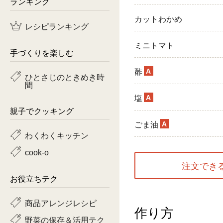
ランキング
鶏肉
カットわかめ
レシピランキング
魚
ミニトマト
手づくりを楽しむ
ピーマン
A
酢
ひとさじのときめき時
間
トマト
A
塩
親子でクッキング
A
ごま油
わくわくキッチン
cook-o
注文でき
お役立ちテク
商品アレンジレシピ
作り方
野菜の保存＆活用テク