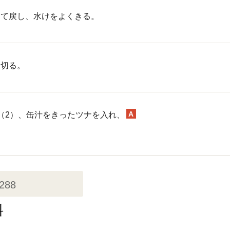
して戻し、水けをよくきる。
に切る。
A
（2）、缶汁をきったツナを入れ、
,288
料