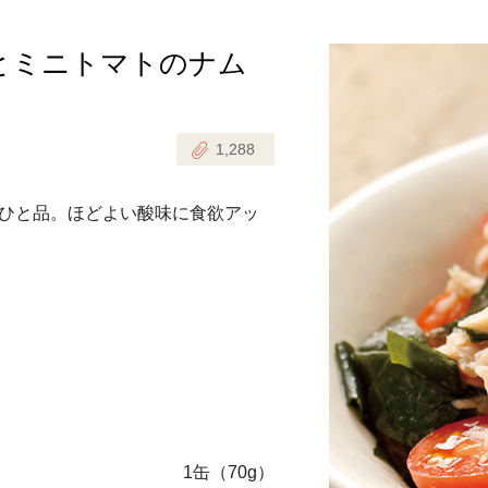
とミニトマトのナム
じのときめき時間
副菜
まれの野菜レシピ
汁物
1,288
1歳半からの幼児食
お弁当
はん
ひと品。ほどよい酸味に食欲アッ
はんセット（2人分）
おやつ・デザート
はんセット（3人分）
き肉魚菜菜セット
らない平日ごはん
プ
飛田和緒さんレシピ
探す
1缶（70g）
豚肉