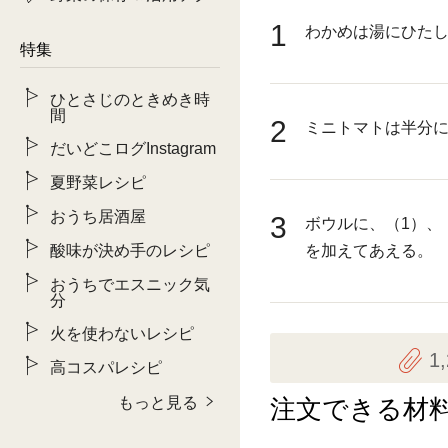
1
わかめは湯にひた
特集
ひとさじのときめき時
間
2
ミニトマトは半分
だいどこログInstagram
夏野菜レシピ
おうち居酒屋
3
ボウルに、（1）、
酸味が決め手のレシピ
を加えてあえる。
おうちでエスニック気
分
火を使わないレシピ
1
高コスパレシピ
もっと見る
注文できる材